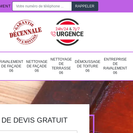
EMENT
NETTOYAGE
ENTREPRISE
RAVALEMENT
NETTOYAGE
DÉMOUSSAGE
DE
DE
DE FAÇADE
DE FAÇADE
DE TOITURE
TERRASSE
RAVALEMENT
06
06
06
06
06
DE DEVIS GRATUIT