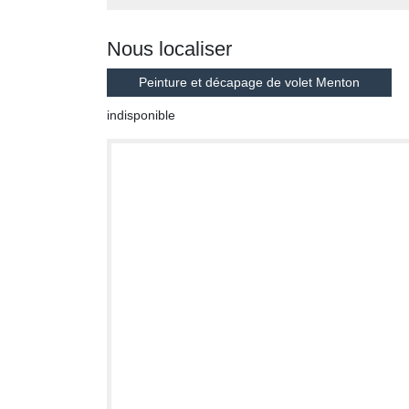
Nous localiser
Peinture et décapage de volet Menton
indisponible