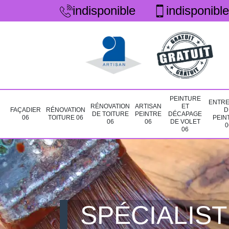
indisponible
indisponible
PEINTURE
ENTRE
RÉNOVATION
ARTISAN
ET
FAÇADIER
RÉNOVATION
D
DE TOITURE
PEINTRE
DÉCAPAGE
06
TOITURE 06
PEIN
06
06
DE VOLET
0
06
SPÉCIALIST