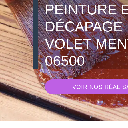
PEINTURE 
DÉCAPAGE 
VOLET ME
06500
VOIR NOS RÉALIS