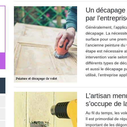
Un décapage i
par l’entrepri
Généralement, l’applica
décapage. La nécessite 
surface pour une premi
l’ancienne peinture du 
étape est nécessaire af
intervention varie selo
différents types de dé
et aussi le décapage 
utilisé, l’entreprise ap
L’artisan men
s’occupe de l
Au fil du temps, les vol
Il est primordial de répa
important de les dégon