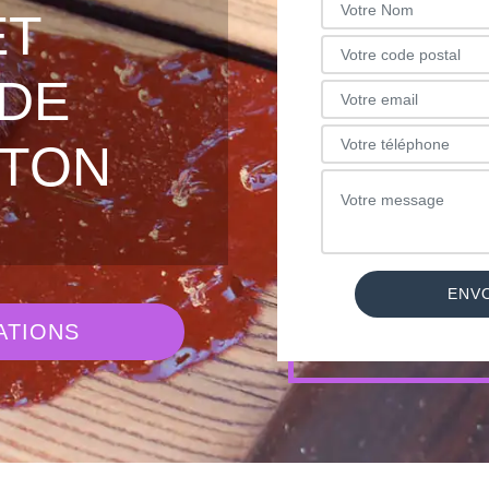
ET
DE
NTON
ATIONS