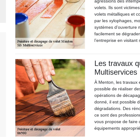
agressions des intempé
volets. Ils sont victime
volets métalliques et c
par les xylophages, moi
systèmes d’ouverture 
facilement se dégrader
l’entreprise en visitan
Les travaux q
Multiservices
À Menton, les travaux e
possible de réaliser de
opérations de décapage
donné, il est possible 
dégradations. Des réno
ce sont des professionn
vous propose de faire c
équipements appropriés