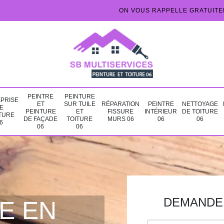
ON VOUS RAPPELLE GRATUIT
PEINTRE
PEINTURE
PRISE
ET
SUR TUILE
RÉPARATION
PEINTRE
NETTOYAGE
E
PEINTURE
ET
FISSURE
INTÉRIEUR
DE TOITURE
TURE
DE FAÇADE
TOITURE
MURS 06
06
06
6
06
06
DEMANDE 
E EN