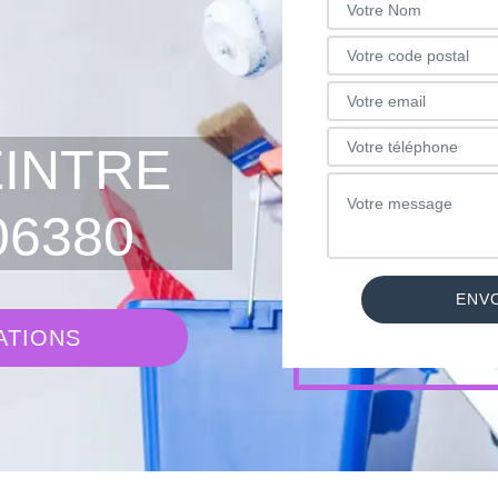
EINTRE
06380
ATIONS