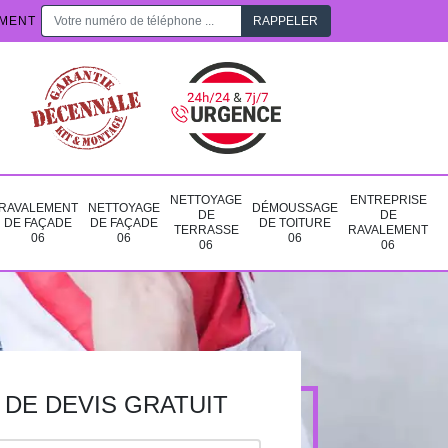
EMENT
NETTOYAGE
ENTREPRISE
RAVALEMENT
NETTOYAGE
DÉMOUSSAGE
DE
DE
DE FAÇADE
DE FAÇADE
DE TOITURE
TERRASSE
RAVALEMENT
06
06
06
06
06
DE DEVIS GRATUIT