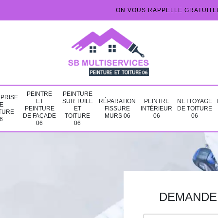
ON VOUS RAPPELLE GRATUIT
PEINTRE
PEINTURE
PRISE
ET
SUR TUILE
RÉPARATION
PEINTRE
NETTOYAGE
E
PEINTURE
ET
FISSURE
INTÉRIEUR
DE TOITURE
TURE
DE FAÇADE
TOITURE
MURS 06
06
06
6
06
06
DEMANDE 