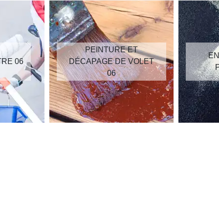
PEINTURE ET
EN
TRE 06
DÉCAPAGE DE VOLET
06