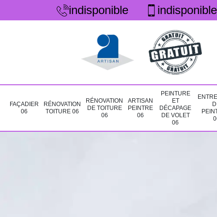
indisponible
indisponible
PEINTURE
ENTRE
RÉNOVATION
ARTISAN
ET
FAÇADIER
RÉNOVATION
D
DE TOITURE
PEINTRE
DÉCAPAGE
06
TOITURE 06
PEIN
06
06
DE VOLET
0
06