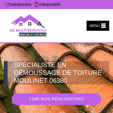
indisponible
indisponible
MENU
SPÉCIALISTE EN
DÉMOUSSAGE DE TOITURE
MOULINET 06380
VOIR NOS RÉALISATIONS