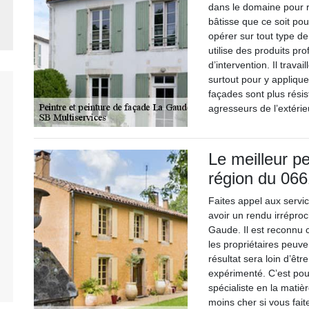
dans le domaine pour re
bâtisse que ce soit pou
opérer sur tout type de
utilise des produits pr
d’intervention. Il trava
surtout pour y appliquer
façades sont plus rési
agresseurs de l’extérie
Le meilleur pe
région du 066
Faites appel aux servi
avoir un rendu irrépro
Gaude. Il est reconnu 
les propriétaires peuve
résultat sera loin d’êt
expérimenté. C’est pour
spécialiste en la matiè
moins cher si vous fai