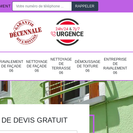
EMENT
NETTOYAGE
ENTREPRISE
RAVALEMENT
NETTOYAGE
DÉMOUSSAGE
DE
DE
DE FAÇADE
DE FAÇADE
DE TOITURE
TERRASSE
RAVALEMENT
06
06
06
06
06
DE DEVIS GRATUIT