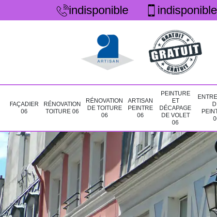
indisponible
indisponible
PEINTURE
ENTRE
RÉNOVATION
ARTISAN
ET
FAÇADIER
RÉNOVATION
D
DE TOITURE
PEINTRE
DÉCAPAGE
06
TOITURE 06
PEIN
06
06
DE VOLET
0
06