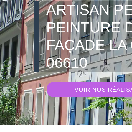
ARTISAN PE
PEINTURE 
FAÇADE LA
06610
VOIR NOS RÉALIS