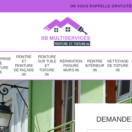
ON VOUS RAPPELLE GRATUIT
PEINTRE
PEINTURE
PRISE
ET
SUR TUILE
RÉPARATION
PEINTRE
NETTOYAGE
E
PEINTURE
ET
FISSURE
INTÉRIEUR
DE TOITURE
TURE
DE FAÇADE
TOITURE
MURS 06
06
06
6
06
06
DEMANDE 