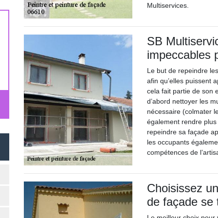
Multiservices.
SB Multiservi
impeccables p
Le but de repeindre les
afin qu’elles puissent 
cela fait partie de son 
d’abord nettoyer les mur
nécessaire (colmater les
également rendre plus t
repeindre sa façade ap
les occupants égalemen
compétences de l’artis
Choisissez un 
de façade se
Le meilleur choix pour 