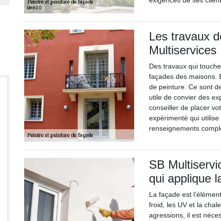
exigences de ses client
Les travaux d
Multiservices
Des travaux qui touche
façades des maisons. En
de peinture. Ce sont de
utile de convier des ex
conseiller de placer vo
expérimenté qui utilise
renseignements compléme
SB Multiservi
qui applique 
La façade est l’élémen
froid, les UV et la chal
agressions, il est néce