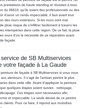
 des prestations de haute standing et réussies à tous
ion du 06610, qu’ils soient des professionnels ou des
sûr d’avoir un rendu impeccable, il faut avant tout
ion des murs extérieurs. Si les murs sont mal
de pluie risque de s’infiltrer facilement à travers les
s intempéries dans cette région. De ce fait, la pluie
ces murs d’où la nécessité de sa réparation avant
 de façade.
 service de SB Multiservices
e votre façade à La Gaude
 peinture de façade à SB Multiservices si vous vous
x alentours. Il s’agit de l’artisan peintre le plus
étaires dans cette ville. Avant d’appliquer la peinture
t que quelques étapes soient suivies : nettoyage,
t décapage. Ces étapes sont nécessaires afin
forme et impeccable. La seule devise de ce peintre
es clients. Pour ce faire, il répond aux moindres