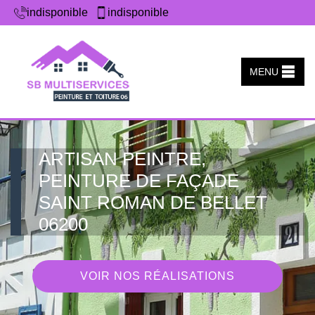
indisponible
indisponible
MENU
ARTISAN PEINTRE,
PEINTURE DE FAÇADE
SAINT ROMAN DE BELLET
06200
VOIR NOS RÉALISATIONS