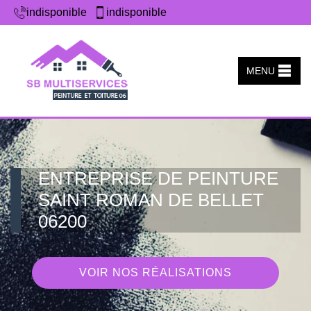
indisponible
indisponible
MENU
ENTREPRISE DE PEINTURE
SAINT ROMAN DE BELLET
06200
VOIR NOS RÉALISATIONS