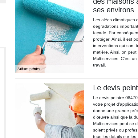
des maisons à
ses environs
Les aléas climatiques 
dégradations important
façade. Par conséquent,
protéger. Ainsi, il est 
interventions qui sont t
matière. Ainsi, on peut
Multiservices. C'est un
travail.
Le devis pein
Le devis peintre 06470
votre projet d’applicat
donne une grande préci
d’œuvre ainsi que la du
Multiservices peut se d
soient privés ou profess
tous les détails sur le