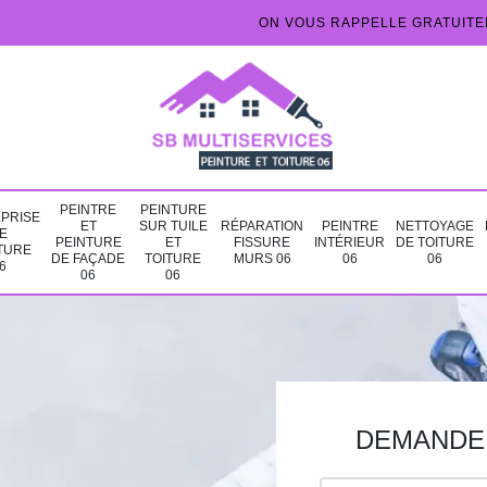
ON VOUS RAPPELLE GRATUIT
PEINTRE
PEINTURE
PRISE
ET
SUR TUILE
RÉPARATION
PEINTRE
NETTOYAGE
E
PEINTURE
ET
FISSURE
INTÉRIEUR
DE TOITURE
TURE
DE FAÇADE
TOITURE
MURS 06
06
06
6
06
06
DEMANDE 