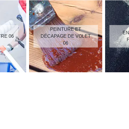
PEINTURE ET
EN
TRE 06
DÉCAPAGE DE VOLET
06