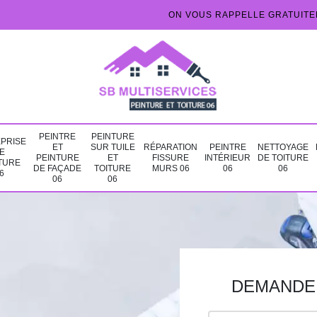
ON VOUS RAPPELLE GRATUIT
PEINTRE
PEINTURE
PRISE
ET
SUR TUILE
RÉPARATION
PEINTRE
NETTOYAGE
E
PEINTURE
ET
FISSURE
INTÉRIEUR
DE TOITURE
TURE
DE FAÇADE
TOITURE
MURS 06
06
06
6
06
06
DEMANDE 