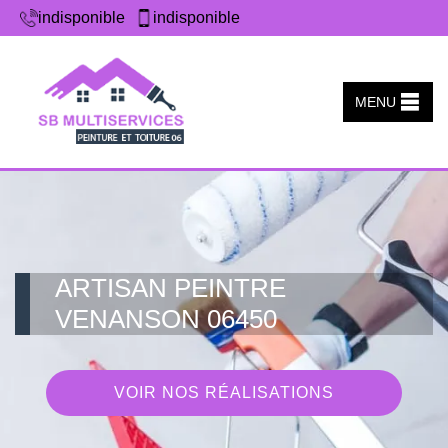
indisponible
indisponible
MENU
ARTISAN PEINTRE
VENANSON 06450
VOIR NOS RÉALISATIONS