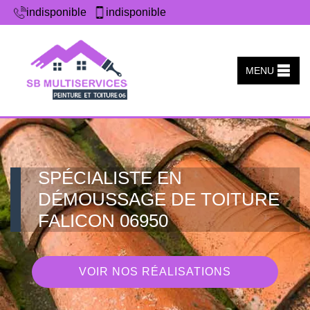
indisponible
indisponible
MENU
SPÉCIALISTE EN
DÉMOUSSAGE DE TOITURE
FALICON 06950
VOIR NOS RÉALISATIONS