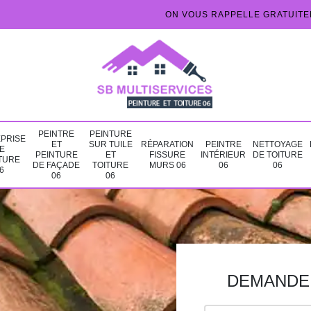
ON VOUS RAPPELLE GRATUIT
PEINTRE
PEINTURE
PRISE
ET
SUR TUILE
RÉPARATION
PEINTRE
NETTOYAGE
E
PEINTURE
ET
FISSURE
INTÉRIEUR
DE TOITURE
TURE
DE FAÇADE
TOITURE
MURS 06
06
06
6
06
06
DEMANDE 