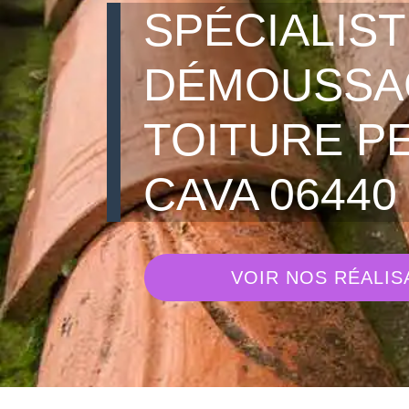
SPÉCIALIST
DÉMOUSSA
TOITURE P
CAVA 06440
VOIR NOS RÉALIS