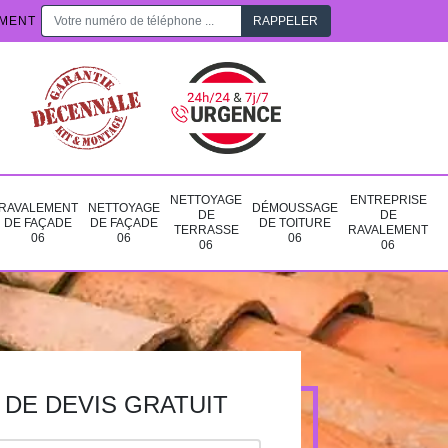
EMENT
NETTOYAGE
ENTREPRISE
RAVALEMENT
NETTOYAGE
DÉMOUSSAGE
DE
DE
DE FAÇADE
DE FAÇADE
DE TOITURE
TERRASSE
RAVALEMENT
06
06
06
06
06
DE DEVIS GRATUIT