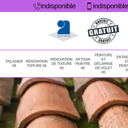
indisponible
indisponible
PEINTURE
ENTRE
RÉNOVATION
ARTISAN
ET
FAÇADIER
RÉNOVATION
D
DE TOITURE
PEINTRE
DÉCAPAGE
06
TOITURE 06
PEIN
06
06
DE VOLET
0
06