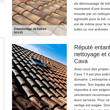
de démoussage de toitu
munissent d’une brosse 
ensuite par un nettoyeu
agressifs pour le toit,
est de même pour le ne
tuiles ou vos ardoises.
Réputé entant
nettoyage et 
Cava
Avez-vous des projets 
Cava ? Il est plus judi
domaine. L’entreprise es
années. Son équipe de
répondre à vos exigenc
strictement recommandé
leurs services. Pour c
vertige est exigée. Don