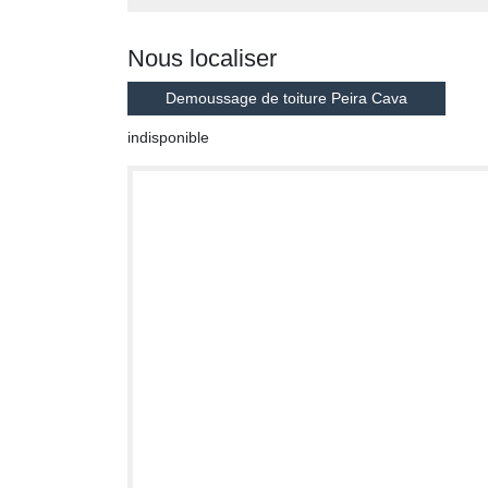
Nous localiser
Demoussage de toiture Peira Cava
indisponible