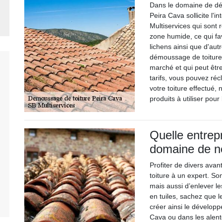
Dans le domaine de dém
Peira Cava sollicite l'
Multiservices qui sont
zone humide, ce qui f
lichens ainsi que d'aut
démoussage de toiture,
marché et qui peut êtr
tarifs, vous pouvez ré
votre toiture effectué,
produits à utiliser pour 
Quelle entrepr
domaine de ne
Profiter de divers ava
toiture à un expert. Son
mais aussi d’enlever les
en tuiles, sachez que l
créer ainsi le dévelop
Cava ou dans les alent