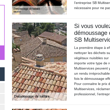
l’entreprise SB Multiserv
nécessaire pour ne pas
Si vous voulez
démoussage de
SB Multiservi
La première étape à e
nettoyer les déchets sur
végétaux nuisibles sur
importe votre type de 
Multiservices peuvent y
un rendu irréprochable,
fois le démoussage eff
Pour connaitre le prix
Multiservices, réclame
professionnel, l’entrepr