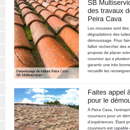
SB Multiservic
des travaux d
Peira Cava
Les mousses sont des v
dégradations des tuiles.
démoussage. Pour faire
falloir rechercher des 
propose de placer votr
couvreur qui a plusieu
garantir une très bonne 
recueillir les renseig
Faites appel 
pour le démou
À Peira Cava, l’entrepr
couvreurs pour un dém
d’expériences. Étant p
couvreurs est capable 