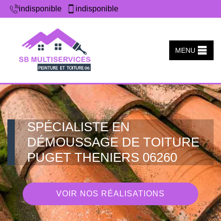
indisponible
indisponible
MENU
SPÉCIALISTE EN
DÉMOUSSAGE DE TOITURE
PUGET THENIERS 06260
VOIR NOS RÉALISATIONS