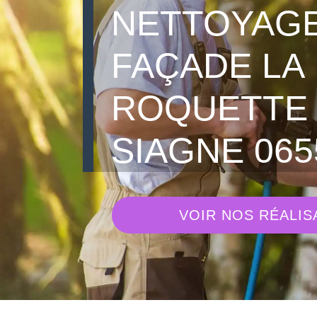
NETTOYAGE
FAÇADE LA
ROQUETTE
SIAGNE 065
VOIR NOS RÉALIS