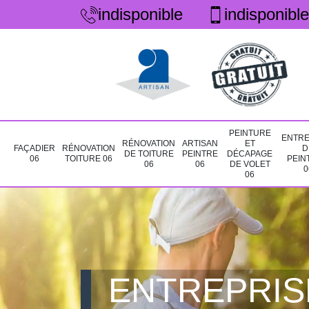
indisponible
indisponible
PEINTURE
ENTRE
RÉNOVATION
ARTISAN
ET
FAÇADIER
RÉNOVATION
D
DE TOITURE
PEINTRE
DÉCAPAGE
06
TOITURE 06
PEIN
06
06
DE VOLET
0
06
ENTREPRIS