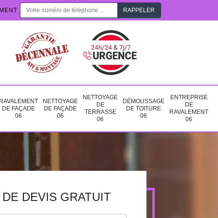
EMENT
NETTOYAGE
ENTREPRISE
RAVALEMENT
NETTOYAGE
DÉMOUSSAGE
DE
DE
DE FAÇADE
DE FAÇADE
DE TOITURE
TERRASSE
RAVALEMENT
06
06
06
06
06
DE DEVIS GRATUIT