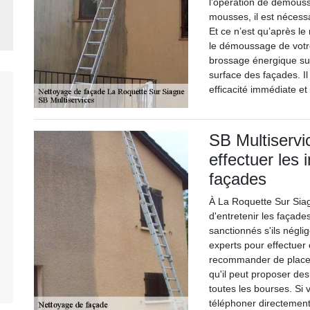
l’opération de démouss
mousses, il est nécess
Et ce n’est qu’après l
le démoussage de votre
brossage énergique sur 
surface des façades. Il
efficacité immédiate et
SB Multiservi
effectuer les
façades
À La Roquette Sur Siag
d'entretenir les façade
sanctionnés s'ils néglig
experts pour effectuer 
recommander de placer 
qu'il peut proposer des
toutes les bourses. Si 
téléphoner directement. 