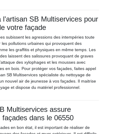
 l’artisan SB Multiservices pour
de votre façade
es subissent les agressions des intempéries toute
ter les pollutions urbaines qui provoquent des
omme les graffitis et physiques en même temps. Les
ades laissent des salissures provoquant de graves
l’attaque des xylophages et les mousses avec
des en bois. Pour protéger vos façades, faites appel
tisan SB Multiservices spécialiste du nettoyage de
un nouvel air de jeunesse à vos façades. Il maitrise
oyage et dispose du matériel professionnel.
SB Multiservices assure
es façades dans le 06550
des en bon état, il est important de réaliser de
yage des façades et murs extérieurs. Il est difficile