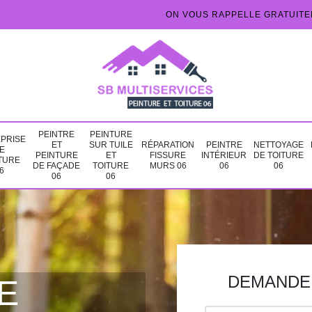
ON VOUS RAPPELLE GRATUIT
PEINTRE
PEINTURE
PRISE
ET
SUR TUILE
RÉPARATION
PEINTRE
NETTOYAGE
E
PEINTURE
ET
FISSURE
INTÉRIEUR
DE TOITURE
TURE
DE FAÇADE
TOITURE
MURS 06
06
06
6
06
06
DEMANDE 
E