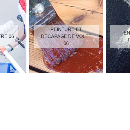
PEINTURE ET
EN
TRE 06
DÉCAPAGE DE VOLET
06