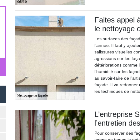
Faites appel à
le nettoyage 
Les surfaces des façad
l’année. Il faut y ajou
salissures visuelles c
agressions sur les faç
détériorations comme 
l’humidité sur les faça
au savoir-faire de l’ar
façade. Il va redonner 
les techniques de nett
L’entreprise 
l’entretien d
Pour conserver des faça
temps en temps le netto