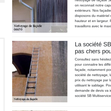
nettoyage de façade SB
on reconnait notre capa
extérieurs. Nos façadi
disposons du matériel 
hauteur et en largeur.
travaillons avec le ma
La société SB
pas chers pou
Consultez sans hésitez 
pour connaitre les diff
façade, notamment pour
société de nettoyage, la
prix du nettoyage par 
utilisant le sablage. P
demande de devis va in
société SB Multiservice