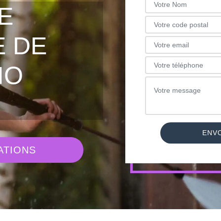
E
 DE
IO
ATIONS