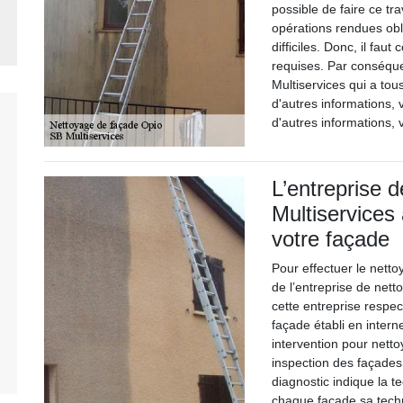
possible de faire ce tra
opérations rendues obli
difficiles. Donc, il fau
requises. Par conséqu
Multiservices qui a to
d'autres informations, v
d'autres informations, 
L’entreprise 
Multiservices 
votre façade
Pour effectuer le netto
de l’entreprise de net
cette entreprise respec
façade établi en intern
intervention pour net
inspection des façades.
diagnostic indique la t
chaque façade sa techn