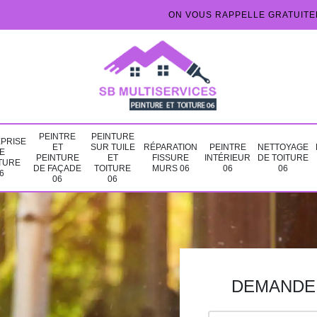
ON VOUS RAPPELLE GRATUIT
PEINTRE
PEINTURE
PRISE
ET
SUR TUILE
RÉPARATION
PEINTRE
NETTOYAGE
E
PEINTURE
ET
FISSURE
INTÉRIEUR
DE TOITURE
TURE
DE FAÇADE
TOITURE
MURS 06
06
06
6
06
06
DEMANDE 