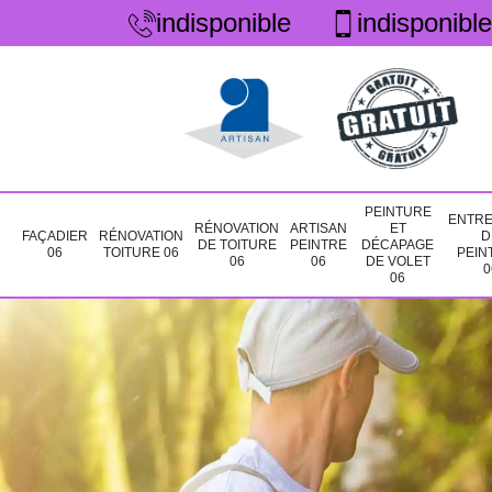
indisponible
indisponible
PEINTURE
ENTRE
RÉNOVATION
ARTISAN
ET
FAÇADIER
RÉNOVATION
D
DE TOITURE
PEINTRE
DÉCAPAGE
06
TOITURE 06
PEIN
06
06
DE VOLET
0
06