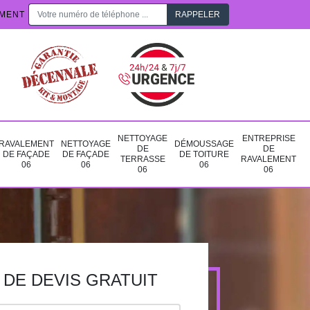
EMENT
NETTOYAGE
ENTREPRISE
RAVALEMENT
NETTOYAGE
DÉMOUSSAGE
DE
DE
DE FAÇADE
DE FAÇADE
DE TOITURE
TERRASSE
RAVALEMENT
06
06
06
06
06
DE DEVIS GRATUIT