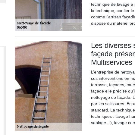
technique de lavage à
la technique, confier 
comme l’artisan façadie
dispose du matériel pr
Les diverses 
façade présen
Multiservices
L’entreprise de nettoya
ses interventions en m
terrasse, façades, murs
façade elle précise qu’i
nettoyage de façade. L
par les salissures. Ens
standard. La technique
techniques : lavage h
sablage…), lavage co