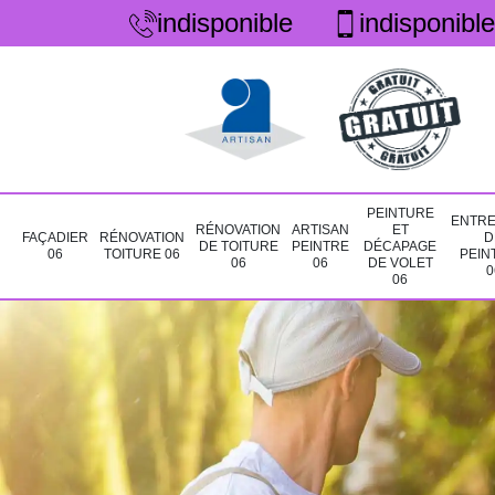
indisponible
indisponible
PEINTURE
ENTRE
RÉNOVATION
ARTISAN
ET
FAÇADIER
RÉNOVATION
D
DE TOITURE
PEINTRE
DÉCAPAGE
06
TOITURE 06
PEIN
06
06
DE VOLET
0
06