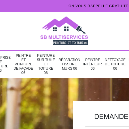
ON VOUS RAPPELLE GRATUIT
PEINTRE
PEINTURE
PRISE
ET
SUR TUILE
RÉPARATION
PEINTRE
NETTOYAGE
E
PEINTURE
ET
FISSURE
INTÉRIEUR
DE TOITURE
TURE
DE FAÇADE
TOITURE
MURS 06
06
06
6
06
06
DEMANDE 