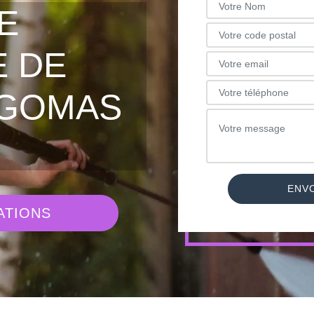
E
 DE
EGOMAS
ATIONS