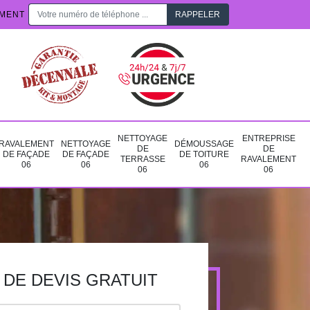
EMENT
NETTOYAGE
ENTREPRISE
RAVALEMENT
NETTOYAGE
DÉMOUSSAGE
DE
DE
DE FAÇADE
DE FAÇADE
DE TOITURE
TERRASSE
RAVALEMENT
06
06
06
06
06
DE DEVIS GRATUIT