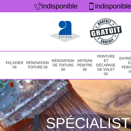
indisponible
indisponible
PEINTURE
ENTRE
RÉNOVATION
ARTISAN
ET
FAÇADIER
RÉNOVATION
D
DE TOITURE
PEINTRE
DÉCAPAGE
06
TOITURE 06
PEIN
06
06
DE VOLET
0
06
SPÉCIALIST