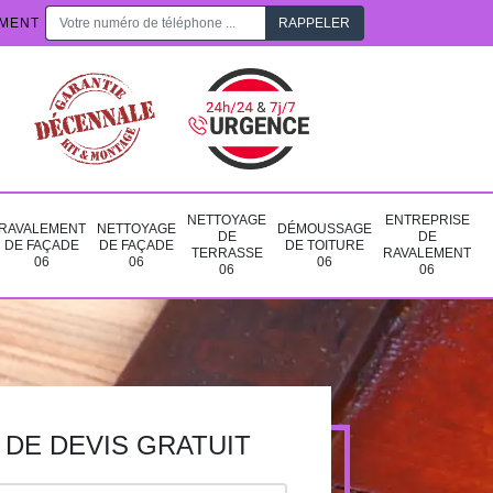
EMENT
NETTOYAGE
ENTREPRISE
RAVALEMENT
NETTOYAGE
DÉMOUSSAGE
DE
DE
DE FAÇADE
DE FAÇADE
DE TOITURE
TERRASSE
RAVALEMENT
06
06
06
06
06
DE DEVIS GRATUIT