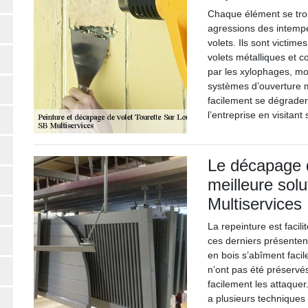
Chaque élément se trou
agressions des intempé
volets. Ils sont victime
volets métalliques et c
par les xylophages, moi
systèmes d’ouverture 
facilement se dégrader
l’entreprise en visitan
Le décapage d
meilleure solu
Multiservices
La repeinture est facil
ces derniers présentent
en bois s’abîment facil
n’ont pas été préservés
facilement les attaquer
a plusieurs techniques 