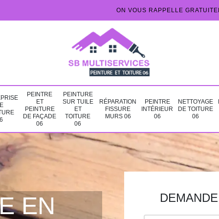
ON VOUS RAPPELLE GRATUIT
PEINTRE
PEINTURE
PRISE
ET
SUR TUILE
RÉPARATION
PEINTRE
NETTOYAGE
E
PEINTURE
ET
FISSURE
INTÉRIEUR
DE TOITURE
TURE
DE FAÇADE
TOITURE
MURS 06
06
06
6
06
06
DEMANDE 
E EN