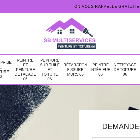
ON VOUS RAPPELLE GRATUIT
PEINTRE
PEINTURE
PRISE
ET
SUR TUILE
RÉPARATION
PEINTRE
NETTOYAGE
E
PEINTURE
ET
FISSURE
INTÉRIEUR
DE TOITURE
TURE
DE FAÇADE
TOITURE
MURS 06
06
06
6
06
06
DEMANDE 