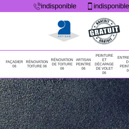
indisponible
indisponible
PEINTURE
ENTRE
RÉNOVATION
ARTISAN
ET
FAÇADIER
RÉNOVATION
D
DE TOITURE
PEINTRE
DÉCAPAGE
06
TOITURE 06
PEIN
06
06
DE VOLET
0
06