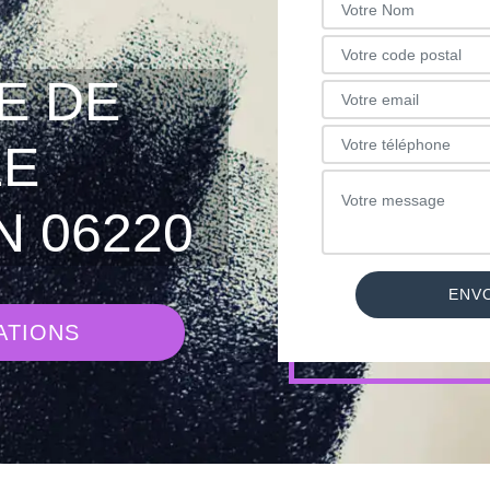
E DE
LE
N 06220
ATIONS