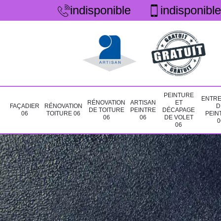
indisponible
indisponible
PEINTURE
ENTRE
RÉNOVATION
ARTISAN
ET
FAÇADIER
RÉNOVATION
D
DE TOITURE
PEINTRE
DÉCAPAGE
06
TOITURE 06
PEIN
06
06
DE VOLET
0
06