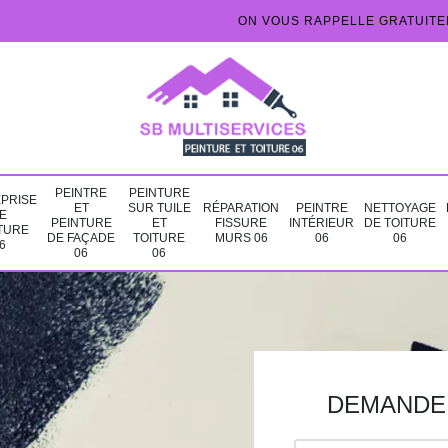
ON VOUS RAPPELLE GRATUIT
PEINTRE
PEINTURE
PRISE
ET
SUR TUILE
RÉPARATION
PEINTRE
NETTOYAGE
E
PEINTURE
ET
FISSURE
INTÉRIEUR
DE TOITURE
TURE
DE FAÇADE
TOITURE
MURS 06
06
06
6
06
06
DEMANDE 