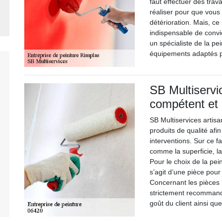
faut effectuer des trav
réaliser pour que vou
détérioration. Mais, ce s
indispensable de convi
un spécialiste de la pe
équipements adaptés po
SB Multiservic
compétent et 
SB Multiservices artisa
produits de qualité afin
interventions. Sur ce f
comme la superficie, la
Pour le choix de la peint
s’agit d’une pièce pour
Concernant les pièces 
strictement recommandé
goût du client ainsi qu