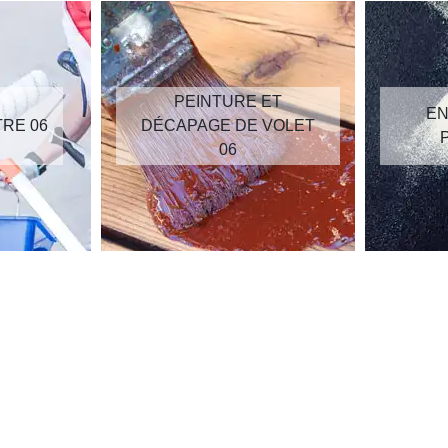
PEINTURE ET
EN
TRE 06
DÉCAPAGE DE VOLET
06