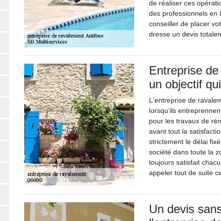
de réaliser ces opérati
des professionnels en
conseiller de placer vo
dresse un devis totale
Entreprise de
un objectif qui
L'entreprise de ravalem
lorsqu’ils entreprenne
pour les travaux de rén
avant tout la satisfact
strictement le délai fix
société dans toute la z
toujours satisfait chac
appeler tout de suite c
Un devis sans