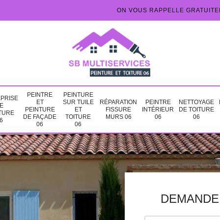
ON VOUS RAPPELLE GRATUIT
PEINTRE
PEINTURE
PRISE
ET
SUR TUILE
RÉPARATION
PEINTRE
NETTOYAGE
E
PEINTURE
ET
FISSURE
INTÉRIEUR
DE TOITURE
TURE
DE FAÇADE
TOITURE
MURS 06
06
06
6
06
06
DEMANDE 