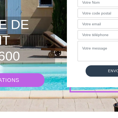
E DE
NT
600
ATIONS