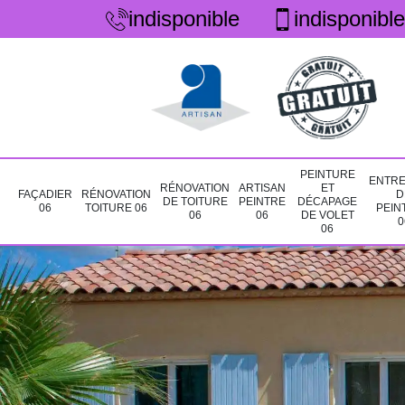
indisponible
indisponible
PEINTURE
ENTRE
RÉNOVATION
ARTISAN
ET
FAÇADIER
RÉNOVATION
D
DE TOITURE
PEINTRE
DÉCAPAGE
06
TOITURE 06
PEIN
06
06
DE VOLET
0
06