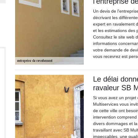
l'entreprise 
Un devis de l'entrepri
décrivant les différent
expert en ravalement d
et les estimations des 
Consultez le site web d
informations concernan
votre demande de devi
vous recevrez est perso
Le délai donné
ravaleur SB M
Si vous avez un projet 
Multiservices vous invit
de cette ville ont beso
intervention comprend 
divers dommages et la 
travaillant avec SB Mul
impeccables, une qualit