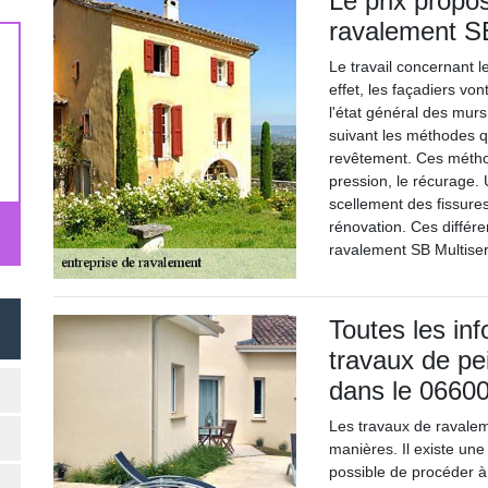
Le prix propos
ravalement SB
Le travail concernant l
effet, les façadiers v
l'état général des murs 
suivant les méthodes q
revêtement. Ces métho
pression, le récurage.
scellement des fissures,
rénovation. Ces différe
ravalement SB Multiserv
Toutes les inf
travaux de pe
dans le 06600
Les travaux de ravalem
manières. Il existe une m
possible de procéder à