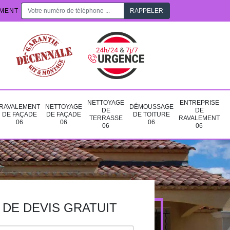
EMENT
NETTOYAGE
ENTREPRISE
RAVALEMENT
NETTOYAGE
DÉMOUSSAGE
DE
DE
DE FAÇADE
DE FAÇADE
DE TOITURE
TERRASSE
RAVALEMENT
06
06
06
06
06
DE DEVIS GRATUIT