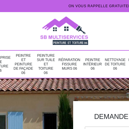
ON VOUS RAPPELLE GRATUIT
PEINTRE
PEINTURE
PRISE
ET
SUR TUILE
RÉPARATION
PEINTRE
NETTOYAGE
E
PEINTURE
ET
FISSURE
INTÉRIEUR
DE TOITURE
TURE
DE FAÇADE
TOITURE
MURS 06
06
06
6
06
06
DEMANDE 