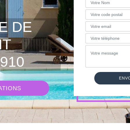
E DE
NT
910
ATIONS