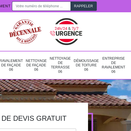
EMENT
NETTOYAGE
ENTREPRISE
RAVALEMENT
NETTOYAGE
DÉMOUSSAGE
DE
DE
DE FAÇADE
DE FAÇADE
DE TOITURE
TERRASSE
RAVALEMENT
06
06
06
06
06
DE DEVIS GRATUIT