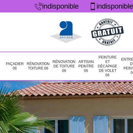
indisponible
indisponible
PEINTURE
ENTRE
RÉNOVATION
ARTISAN
ET
FAÇADIER
RÉNOVATION
D
DE TOITURE
PEINTRE
DÉCAPAGE
06
TOITURE 06
PEIN
06
06
DE VOLET
0
06