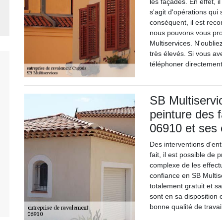
les façades. En effet, i
s'agit d'opérations qui
conséquent, il est rec
nous pouvons vous pro
Multiservices. N'oublie
très élevés. Si vous av
téléphoner directement
SB Multiservic
peinture des 
06910 et ses 
Des interventions d'ent
fait, il est possible de
complexe de les effectu
confiance en SB Multis
totalement gratuit et 
sont en sa disposition e
bonne qualité de travai