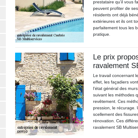
prestataire qu’il vous fa
peuvent profiter de se
résidents ont déjà béné
extérieures et ils ont t
parfaitement tous les 
pratique.
Le prix propos
ravalement SB
Le travail concernant l
effet, les façadiers v
l'état général des murs 
suivant les méthodes q
revêtement. Ces métho
pression, le récurage.
scellement des fissures,
rénovation. Ces différe
ravalement SB Multiser