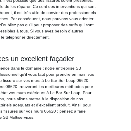
t, il est possible que des fissures soient présentes.
ble de les réparer. Ce sont des interventions qui sont
séquent, il est très utile de convier des professionnels
âches. Par conséquent, nous pouvons vous orienter
N'oubliez pas qu'il peut proposer des tarifs qui sont
cessibles à tous. Si vous avez besoin d'autres
de le téléphoner directement.
ces un excellent façadier
ience dans le domaine ; notre entreprise SB
ofessionnel qu’il vous faut pour prendre en main vos
de fissure sur vos murs à Le Bar Sur Loup 06620.
ers 06620 trouveront les meilleures méthodes pour
n état vos murs extérieurs à Le Bar Sur Loup. Pour
ion, nous allons mettre à la disposition de nos
ériels adéquats et d’excellent produit. Ainsi, pour
es fissures sur vos murs 06620 ; pensez à faire
e SB Multiservices.