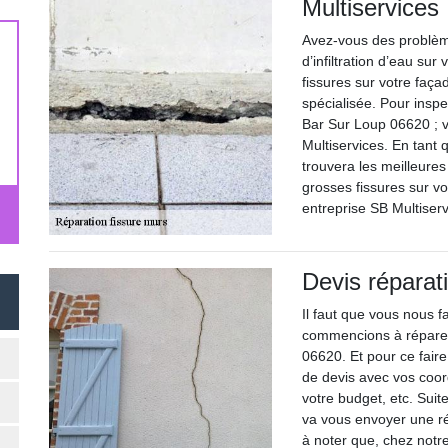
Multiservices
Avez-vous des problèm
d’infiltration d’eau su
fissures sur votre faç
spécialisée. Pour inspe
Bar Sur Loup 06620 ; v
Multiservices. En tant 
trouvera les meilleure
grosses fissures sur vo
entreprise SB Multiser
Devis réparat
Il faut que vous nous
commencions à réparer
06620. Et pour ce fair
de devis avec vos coor
votre budget, etc. Sui
va vous envoyer une ré
à noter que, chez notr