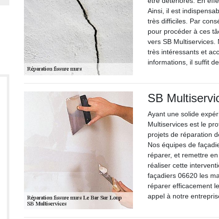
être détériorés. En effe
Ainsi, il est indispensa
très difficiles. Par con
pour procéder à ces t
vers SB Multiservices. 
très intéressants et ac
informations, il suffit 
SB Multiservi
Ayant une solide expér
Multiservices est le pr
projets de réparation 
Nos équipes de façadi
réparer, et remettre e
réaliser cette intervent
façadiers 06620 les mat
réparer efficacement l
appel à notre entrepris