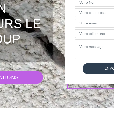
N
URS LE
OUP
ATIONS