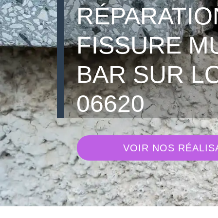
RÉPARATIO
FISSURE M
BAR SUR L
06620
VOIR NOS RÉALIS