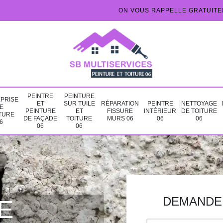
ON VOUS RAPPELLE GRATUIT
PEINTRE
PEINTURE
PRISE
ET
SUR TUILE
RÉPARATION
PEINTRE
NETTOYAGE
E
PEINTURE
ET
FISSURE
INTÉRIEUR
DE TOITURE
TURE
DE FAÇADE
TOITURE
MURS 06
06
06
6
06
06
DEMANDE 
E