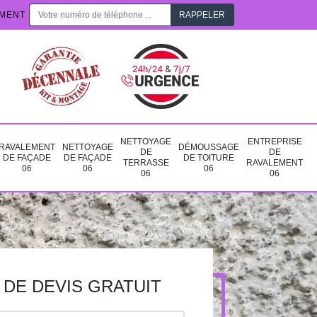
EMENT
NETTOYAGE
ENTREPRISE
RAVALEMENT
NETTOYAGE
DÉMOUSSAGE
DE
DE
DE FAÇADE
DE FAÇADE
DE TOITURE
TERRASSE
RAVALEMENT
06
06
06
06
06
DE DEVIS GRATUIT