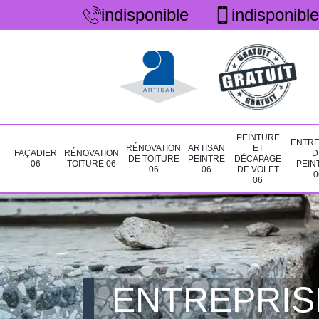
indisponible
indisponible
PEINTURE
ENTRE
RÉNOVATION
ARTISAN
ET
FAÇADIER
RÉNOVATION
D
DE TOITURE
PEINTRE
DÉCAPAGE
06
TOITURE 06
PEIN
06
06
DE VOLET
0
06
ENTREPRIS