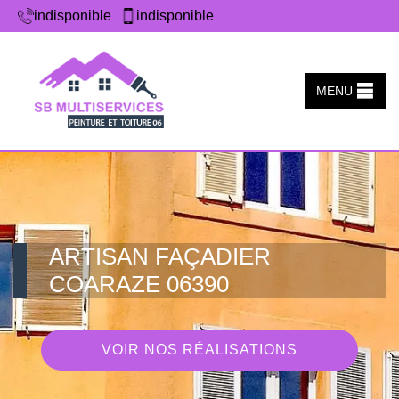
indisponible
indisponible
MENU
ARTISAN FAÇADIER
COARAZE 06390
VOIR NOS RÉALISATIONS