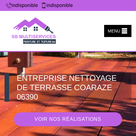
indisponible
indisponible
MENU
ENTREPRISE NETTOYAGE
DE TERRASSE COARAZE
06390
VOIR NOS RÉALISATIONS