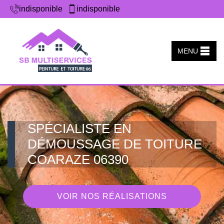
indisponible
indisponible
MENU
SPÉCIALISTE EN
DÉMOUSSAGE DE TOITURE
COARAZE 06390
VOIR NOS RÉALISATIONS