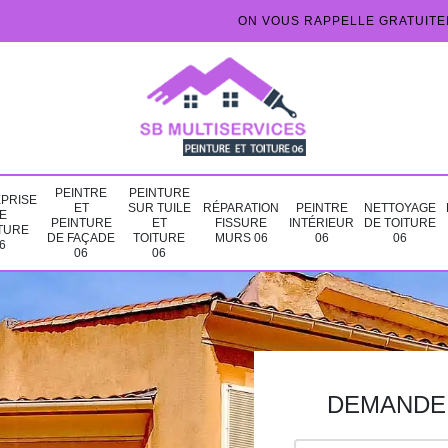
ON VOUS RAPPELLE GRATUIT
PEINTRE
PEINTURE
PRISE
ET
SUR TUILE
RÉPARATION
PEINTRE
NETTOYAGE
E
PEINTURE
ET
FISSURE
INTÉRIEUR
DE TOITURE
TURE
DE FAÇADE
TOITURE
MURS 06
06
06
6
06
06
DEMANDE 