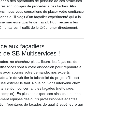
éder à des opérations de peinture de ces structures.
taires sont obligés de procéder à ces tâches. Afin
ons, nous vous conseillons de placer votre confiance
chez qu'il s'agit d'un façadier expérimenté qui a la
ne meilleure qualité de travail. Pour recueillir les
entaires, il suffit de le téléphoner directement.
nce aux façadiers
s de SB Multiservices !
ades, ne cherchez plus ailleurs, les façadiers de
tiservices sont à votre disposition pour répondre à
us avoir soumis votre demande, nos experts
e afin de vérifier la faisabilité du projet, s’il n’est
ussi estimer le tarif. Nous pouvons intervenir chez
intervention concernant les façades (nettoyage,
 complet). En plus des expertises ainsi que de nos
alement équipés des outils professionnels adaptés
tion (peintures de façades de qualité supérieure qui