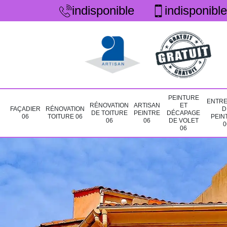
indisponible
indisponible
PEINTURE
ENTRE
RÉNOVATION
ARTISAN
ET
FAÇADIER
RÉNOVATION
D
DE TOITURE
PEINTRE
DÉCAPAGE
06
TOITURE 06
PEIN
06
06
DE VOLET
0
06