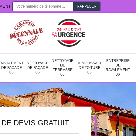
EMENT
NETTOYAGE
ENTREPRISE
RAVALEMENT
NETTOYAGE
DÉMOUSSAGE
DE
DE
DE FAÇADE
DE FAÇADE
DE TOITURE
TERRASSE
RAVALEMENT
06
06
06
06
06
DE DEVIS GRATUIT