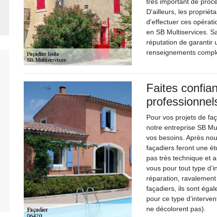
très important de proc
D'ailleurs, les proprié
d'effectuer ces opérati
en SB Multiservices. Sa
réputation de garantir u
renseignements complém
Faites confia
professionnel
Pour vos projets de faç
notre entreprise SB Mul
vos besoins. Après no
façadiers feront une étud
pas très technique et a
vous pour tout type d’
réparation, ravalement
façadiers, ils sont ég
pour ce type d’interven
ne décolorent pas).