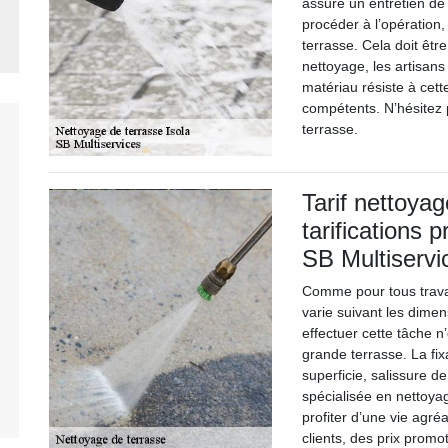
assure un entretien de 
procéder à l’opération, 
terrasse. Cela doit être
nettoyage, les artisans 
matériau résiste à cett
compétents. N’hésitez p
terrasse.
Tarif nettoya
tarifications 
SB Multiservi
Comme pour tous travau
varie suivant les dimen
effectuer cette tâche 
grande terrasse. La fix
superficie, salissure d
spécialisée en nettoya
profiter d’une vie agréab
clients, des prix promo