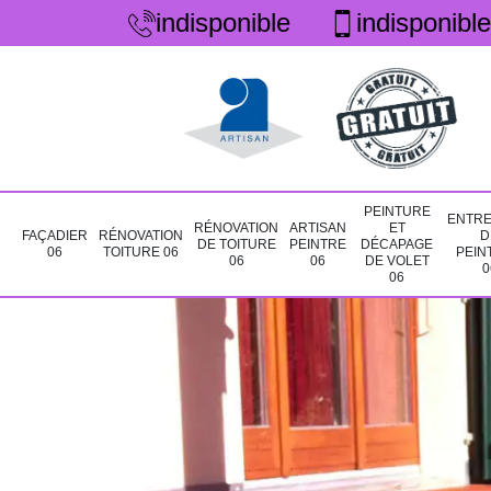
indisponible
indisponible
PEINTURE
ENTRE
RÉNOVATION
ARTISAN
ET
FAÇADIER
RÉNOVATION
D
DE TOITURE
PEINTRE
DÉCAPAGE
06
TOITURE 06
PEIN
06
06
DE VOLET
0
06