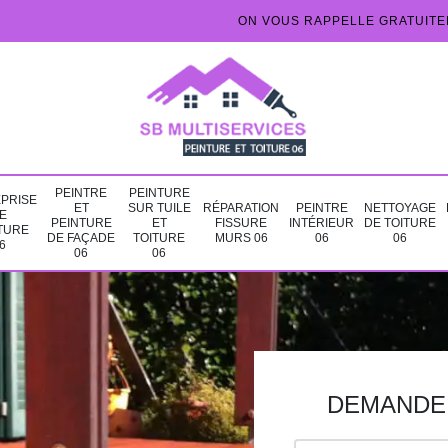
ON VOUS RAPPELLE GRATUIT
PEINTRE
PEINTURE
PRISE
ET
SUR TUILE
RÉPARATION
PEINTRE
NETTOYAGE
E
PEINTURE
ET
FISSURE
INTÉRIEUR
DE TOITURE
TURE
DE FAÇADE
TOITURE
MURS 06
06
06
6
06
06
DEMANDE 