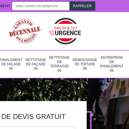
EMENT
NETTOYAGE
ENTREPRISE
RAVALEMENT
NETTOYAGE
DÉMOUSSAGE
DE
DE
DE FAÇADE
DE FAÇADE
DE TOITURE
TERRASSE
RAVALEMENT
06
06
06
06
06
DE DEVIS GRATUIT