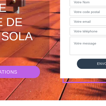
E
 DE
ISOLA
ATIONS