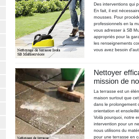
Des interventions qui p
En fait, il est nécessa
mousses. Pour procéder 
professionnels en la m
vous adresser à SB Mul
appropriés pour la garan
les renseignements comp
vous avez besoin d'autr
Nettoyer effic
mission de no
La terrasse est un élé
maison surtout que cett
dans le prolongement d
orientation et ensoleill
Voilà pourquoi, notre e
intervention pour un ne
nous utilisons du maté
pour une terrasse en c