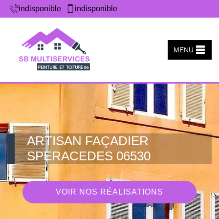
indisponible
indisponible
MENU
ARTISAN FAÇADIER
SPERACEDES 06530
VOIR NOS RÉALISATIONS