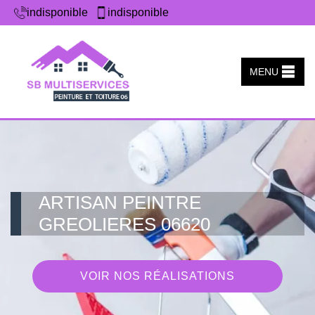
indisponible
indisponible
MENU
ARTISAN PEINTRE
GREOLIERES 06620
VOIR NOS RÉALISATIONS