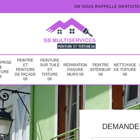
ON VOUS RAPPELLE GRATUIT
PEINTRE
PEINTURE
PRISE
ET
SUR TUILE
RÉPARATION
PEINTRE
NETTOYAGE
E
PEINTURE
ET
FISSURE
INTÉRIEUR
DE TOITURE
TURE
DE FAÇADE
TOITURE
MURS 06
06
06
6
06
06
DEMANDE 