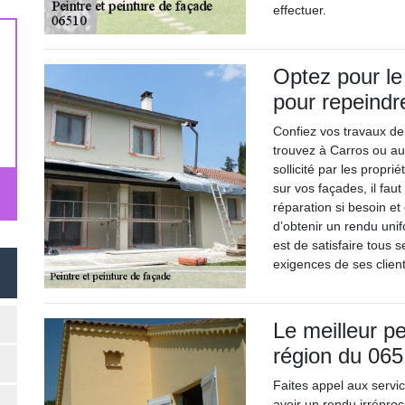
effectuer.
Optez pour le
pour repeindr
Confiez vos travaux de
trouvez à Carros ou aux 
sollicité par les propri
sur vos façades, il fau
réparation si besoin e
d’obtenir un rendu uni
est de satisfaire tous s
exigences de ses client
Le meilleur pe
région du 065
Faites appel aux servi
avoir un rendu irréproc