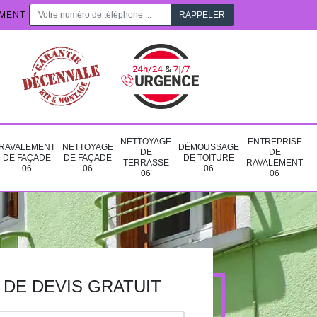
EMENT
NETTOYAGE
ENTREPRISE
RAVALEMENT
NETTOYAGE
DÉMOUSSAGE
DE
DE
DE FAÇADE
DE FAÇADE
DE TOITURE
TERRASSE
RAVALEMENT
06
06
06
06
06
DE DEVIS GRATUIT