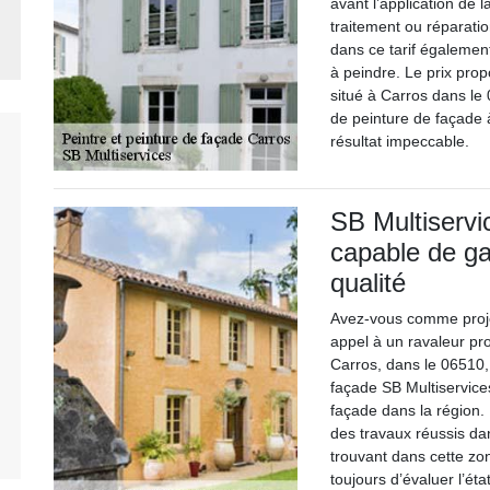
avant l’application de l
traitement ou réparatio
dans ce tarif également
à peindre. Le prix prop
situé à Carros dans le 
de peinture de façade 
résultat impeccable.
SB Multiservi
capable de ga
qualité
Avez-vous comme proje
appel à un ravaleur pro
Carros, dans le 06510, 
façade SB Multiservices
façade dans la région. 
des travaux réussis dan
trouvant dans cette zon
toujours d’évaluer l’éta