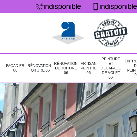
indisponible
indisponible
PEINTURE
ENTRE
RÉNOVATION
ARTISAN
ET
FAÇADIER
RÉNOVATION
D
DE TOITURE
PEINTRE
DÉCAPAGE
06
TOITURE 06
PEIN
06
06
DE VOLET
0
06