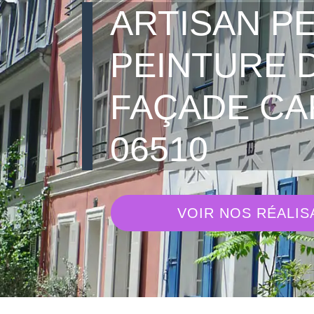
ARTISAN PE
PEINTURE 
FAÇADE C
06510
VOIR NOS RÉALIS