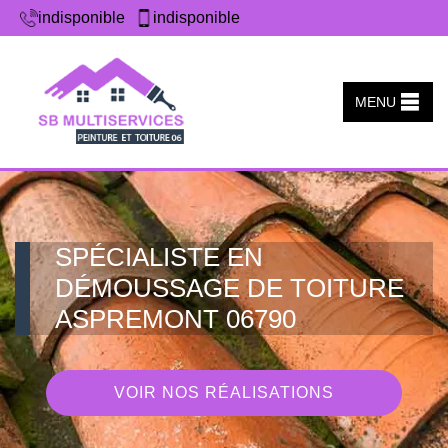
indisponible
indisponible
MENU
SPÉCIALISTE EN
DÉMOUSSAGE DE TOITURE
ASPREMONT 06790
VOIR NOS RÉALISATIONS