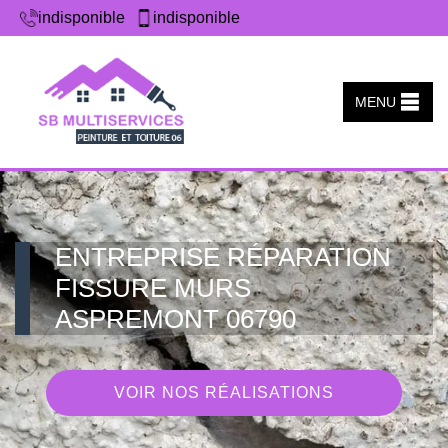
indisponible
indisponible
MENU
ENTREPRISE RÉPARATION
FISSURE MURS
ASPREMONT 06790
VOIR NOS RÉALISATIONS