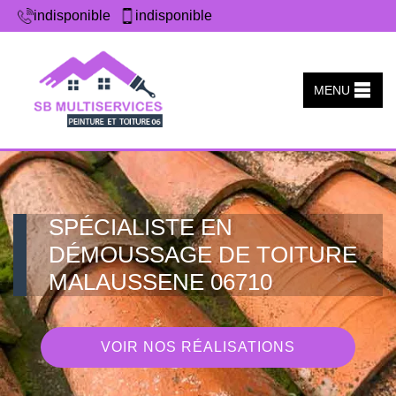
indisponible
indisponible
MENU
SPÉCIALISTE EN
DÉMOUSSAGE DE TOITURE
MALAUSSENE 06710
VOIR NOS RÉALISATIONS