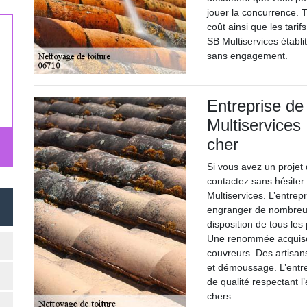
jouer la concurrence. 
coût ainsi que les tari
SB Multiservices établ
sans engagement.
Entreprise d
Multiservices 
cher
Si vous avez un proje
contactez sans hésiter
Multiservices. L’entrep
engranger de nombreuse
disposition de tous les
Une renommée acquise p
couvreurs. Des artisans
et démoussage. L’entre
de qualité respectant l
chers.