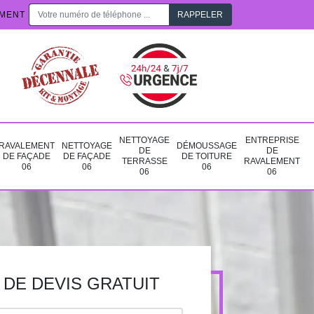
EMENT
NETTOYAGE
ENTREPRISE
RAVALEMENT
NETTOYAGE
DÉMOUSSAGE
DE
DE
DE FAÇADE
DE FAÇADE
DE TOITURE
TERRASSE
RAVALEMENT
06
06
06
06
06
DE DEVIS GRATUIT