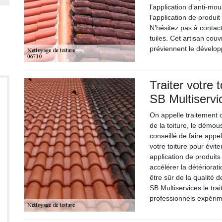
l’application d’anti-mou
l’application de produi
N’hésitez pas à contac
tuiles. Cet artisan co
préviennent le dévelop
Traiter votre 
SB Multiservi
On appelle traitement d
de la toiture, le démous
conseillé de faire appe
votre toiture pour évit
application de produit
accélérer la détériorat
être sûr de la qualité d
SB Multiservices le tra
professionnels expérime