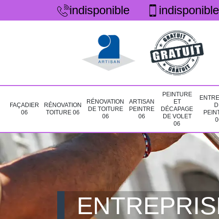
indisponible
indisponible
PEINTURE
ENTRE
RÉNOVATION
ARTISAN
ET
FAÇADIER
RÉNOVATION
D
DE TOITURE
PEINTRE
DÉCAPAGE
06
TOITURE 06
PEIN
06
06
DE VOLET
0
06
ENTREPRIS