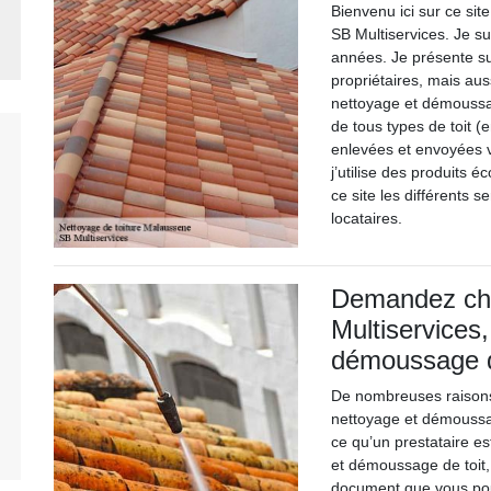
Bienvenu ici sur ce si
SB Multiservices. Je s
années. Je présente sur
propriétaires, mais auss
nettoyage et démoussag
de tous types de toit (e
enlevées et envoyées 
j’utilise des produits 
ce site les différents 
locataires.
Demandez che
Multiservices,
démoussage d
De nombreuses raisons
nettoyage et démoussa
ce qu’un prestataire e
et démoussage de toit,
document que vous pouve