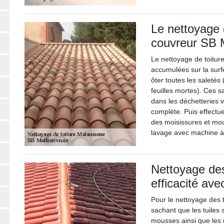
Le nettoyage d
couvreur SB M
Le nettoyage de toiture
accumulées sur la surfe 
ôter toutes les saletés
feuilles mortes). Ces sa
dans les déchetteries v
complète. Puis effectu
des moisissures et mou
lavage avec machine à
Nettoyage des 
efficacité av
Pour le nettoyage des 
sachant que les tuiles s
mousses ainsi que les m