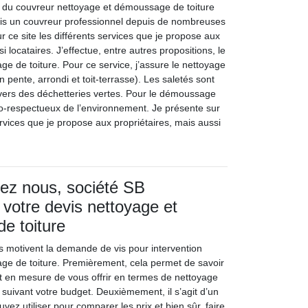
te du couvreur nettoyage et démoussage de toiture
uis un couvreur professionnel depuis de nombreuses
 ce site les différents services que je propose aux
i locataires. J’effectue, entre autres propositions, le
e de toiture. Pour ce service, j’assure le nettoyage
n pente, arrondi et toit-terrasse). Les saletés sont
vers des déchetteries vertes. Pour le démoussage
éco-respectueux de l’environnement. Je présente sur
services que je propose aux propriétaires, mais aussi
z nous, société SB
 votre devis nettoyage et
e toiture
 motivent la demande de vis pour intervention
ge de toiture. Premièrement, cela permet de savoir
st en mesure de vous offrir en termes de nettoyage
 suivant votre budget. Deuxièmement, il s’agit d’un
z utiliser pour comparer les prix et bien sûr, faire