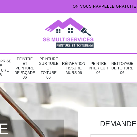
ON VOUS RAPPELLE GRATUIT
PEINTRE
PEINTURE
PRISE
ET
SUR TUILE
RÉPARATION
PEINTRE
NETTOYAGE
E
PEINTURE
ET
FISSURE
INTÉRIEUR
DE TOITURE
TURE
DE FAÇADE
TOITURE
MURS 06
06
06
6
06
06
DEMANDE 
E