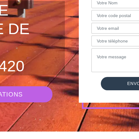
E
 DE
420
ATIONS