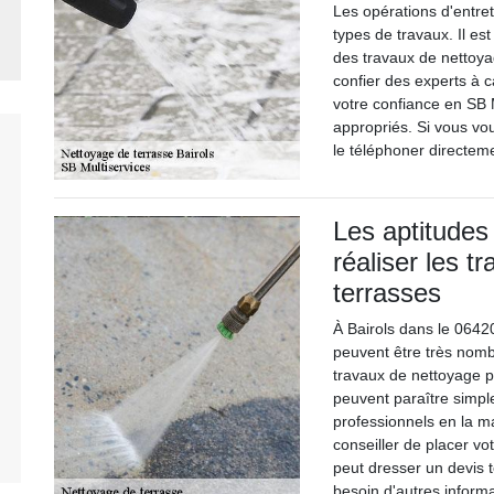
Les opérations d'entre
types de travaux. Il es
des travaux de nettoya
confier des experts à ca
votre confiance en SB M
appropriés. Si vous vo
le téléphoner directeme
Les aptitudes
réaliser les 
terrasses
À Bairols dans le 06420
peuvent être très nombr
travaux de nettoyage po
peuvent paraître simpl
professionnels en la 
conseiller de placer vo
peut dresser un devis 
besoin d'autres informa