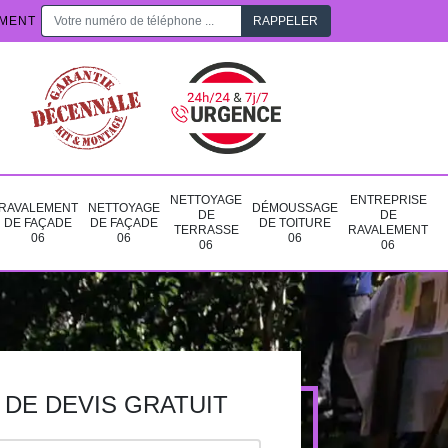
EMENT
NETTOYAGE
ENTREPRISE
RAVALEMENT
NETTOYAGE
DÉMOUSSAGE
DE
DE
DE FAÇADE
DE FAÇADE
DE TOITURE
TERRASSE
RAVALEMENT
06
06
06
06
06
DE DEVIS GRATUIT