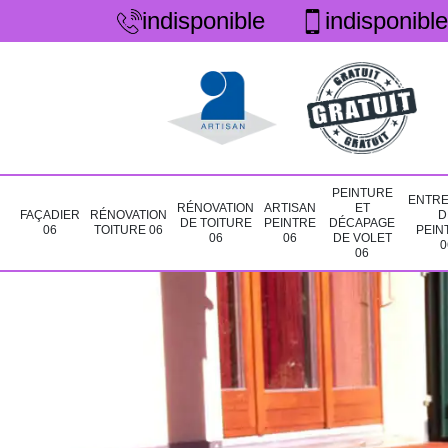
indisponible
indisponible
PEINTURE
ENTRE
RÉNOVATION
ARTISAN
ET
FAÇADIER
RÉNOVATION
D
DE TOITURE
PEINTRE
DÉCAPAGE
06
TOITURE 06
PEIN
06
06
DE VOLET
0
06