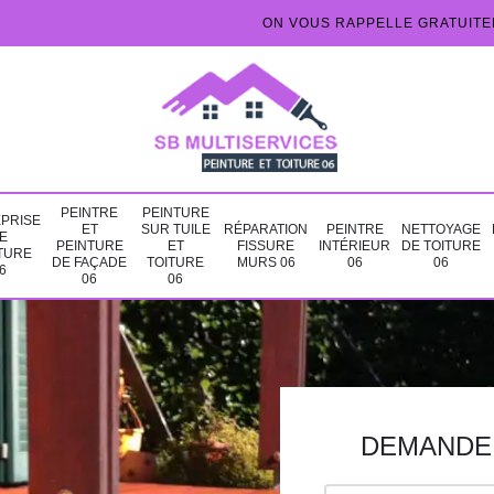
ON VOUS RAPPELLE GRATUIT
PEINTRE
PEINTURE
PRISE
ET
SUR TUILE
RÉPARATION
PEINTRE
NETTOYAGE
E
PEINTURE
ET
FISSURE
INTÉRIEUR
DE TOITURE
TURE
DE FAÇADE
TOITURE
MURS 06
06
06
6
06
06
DEMANDE 