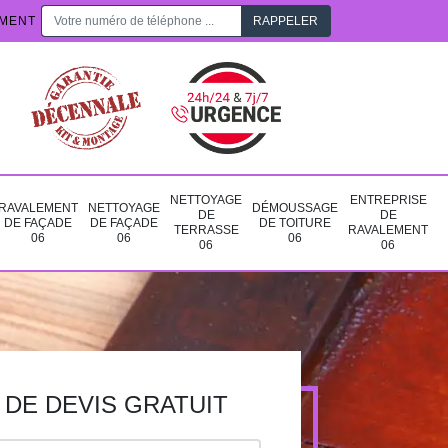
EMENT
NETTOYAGE
ENTREPRISE
RAVALEMENT
NETTOYAGE
DÉMOUSSAGE
DE
DE
DE FAÇADE
DE FAÇADE
DE TOITURE
TERRASSE
RAVALEMENT
06
06
06
06
06
DE DEVIS GRATUIT