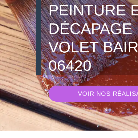
PEINTURE 
DÉCAPAGE 
VOLET BAI
06420
VOIR NOS RÉALIS