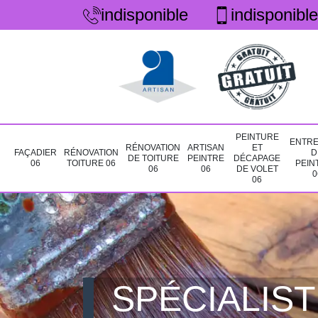
indisponible
indisponible
PEINTURE
ENTRE
RÉNOVATION
ARTISAN
ET
FAÇADIER
RÉNOVATION
D
DE TOITURE
PEINTRE
DÉCAPAGE
06
TOITURE 06
PEIN
06
06
DE VOLET
0
06
SPÉCIALIST