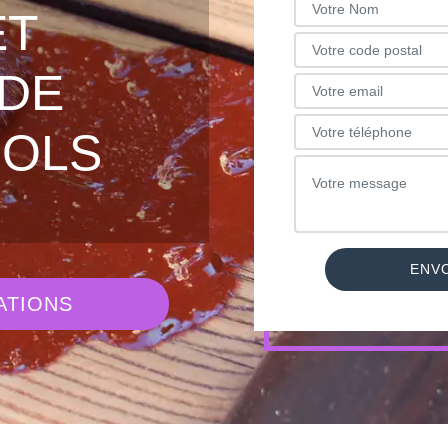
ET
DE
ROLS
ATIONS