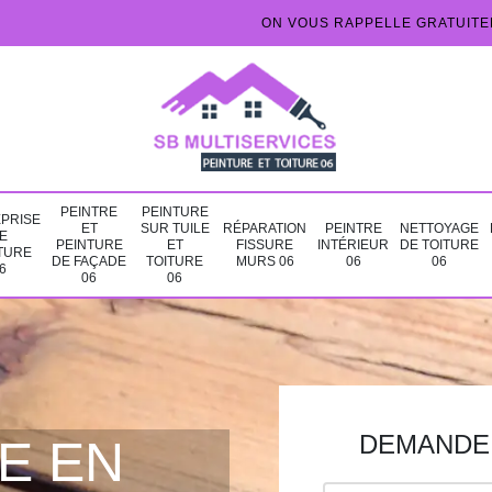
ON VOUS RAPPELLE GRATUIT
PEINTRE
PEINTURE
PRISE
ET
SUR TUILE
RÉPARATION
PEINTRE
NETTOYAGE
E
PEINTURE
ET
FISSURE
INTÉRIEUR
DE TOITURE
TURE
DE FAÇADE
TOITURE
MURS 06
06
06
6
06
06
DEMANDE 
E EN