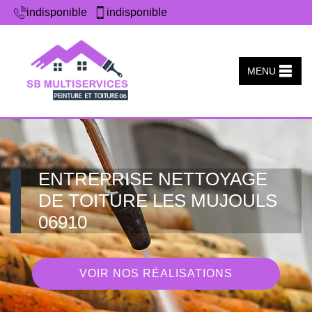
indisponible
indisponible
MENU
ENTREPRISE NETTOYAGE
DE TOITURE LES MUJOULS
06910
VOIR NOS RÉALISATIONS