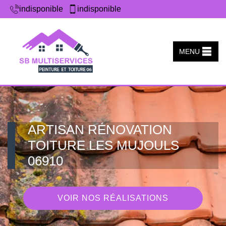
indisponible
indisponible
MENU
ARTISAN RÉNOVATION
TOITURE LES MUJOULS
06910
VOIR NOS RÉALISATIONS