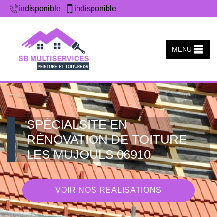
indisponible
indisponible
MENU
SPÉCIALSITE EN
RÉNOVATION DE TOITURE
LES MUJOULS 06910
VOIR NOS RÉALISATIONS