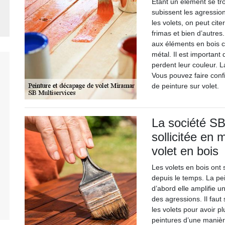
Étant un élément se tro
subissent les agressio
les volets, on peut citer
frimas et bien d’autres
aux éléments en bois c
métal. Il est important 
perdent leur couleur. L
Vous pouvez faire confi
de peinture sur volet.
La société SB 
sollicitée en 
volet en bois
Les volets en bois ont 
depuis le temps. La pei
d’abord elle amplifie u
des agressions. Il faut
les volets pour avoir p
peintures d’une manièr