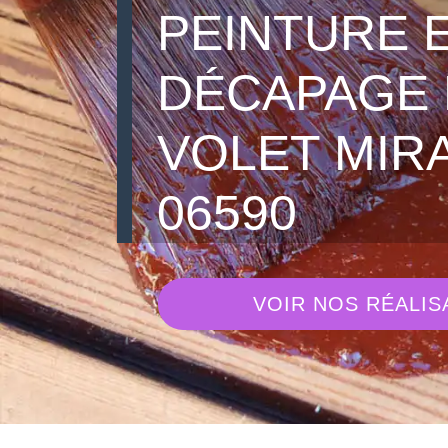
PEINTURE 
DÉCAPAGE 
VOLET MIR
06590
VOIR NOS RÉALIS