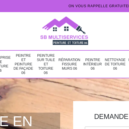
ON VOUS RAPPELLE GRATUIT
PEINTRE
PEINTURE
PRISE
ET
SUR TUILE
RÉPARATION
PEINTRE
NETTOYAGE
E
PEINTURE
ET
FISSURE
INTÉRIEUR
DE TOITURE
TURE
DE FAÇADE
TOITURE
MURS 06
06
06
6
06
06
DEMANDE 
E EN