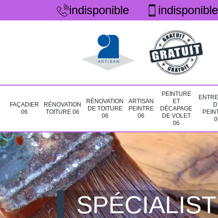
indisponible
indisponible
PEINTURE
ENTRE
RÉNOVATION
ARTISAN
ET
FAÇADIER
RÉNOVATION
D
DE TOITURE
PEINTRE
DÉCAPAGE
06
TOITURE 06
PEIN
06
06
DE VOLET
0
06
SPÉCIALIST