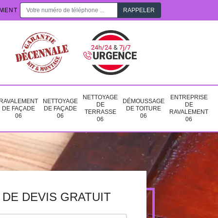
EMENT
NETTOYAGE
ENTREPRISE
RAVALEMENT
NETTOYAGE
DÉMOUSSAGE
DE
DE
DE FAÇADE
DE FAÇADE
DE TOITURE
TERRASSE
RAVALEMENT
06
06
06
06
06
DE DEVIS GRATUIT