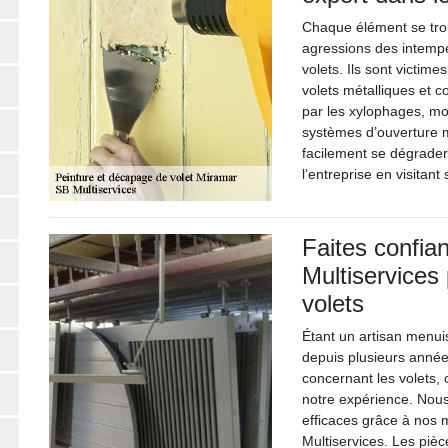
Chaque élément se trou
agressions des intempé
volets. Ils sont victime
volets métalliques et c
par les xylophages, moi
systèmes d’ouverture 
facilement se dégrader
l’entreprise en visitan
Faites confia
Multiservices
volets
Étant un artisan menui
depuis plusieurs année
concernant les volets,
notre expérience. Nous
efficaces grâce à nos 
Multiservices. Les piè