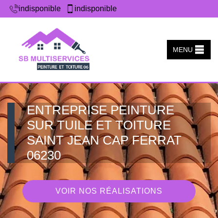
indisponible
indisponible
MENU
ENTREPRISE PEINTURE
SUR TUILE ET TOITURE
SAINT JEAN CAP FERRAT
06230
VOIR NOS RÉALISATIONS