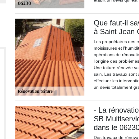
établit un devis qui es
Que faut-il sa
à Saint Jean 
Les propriétaires des 
moisissures et l'humidit
opérations de rénovatio
l'origine des problèmes
Une toiture rénovée va
sain. Les travaux sont 
effectuer les interventi
un devis totalement gr
- La rénovatio
SB Multiservi
dans le 0623
Des travaux de rénovat