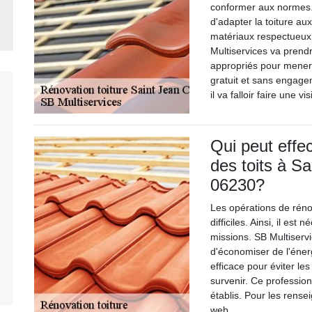
conformer aux normes. 
d'adapter la toiture au
matériaux respectueux 
Multiservices va prendr
appropriés pour mener 
gratuit et sans engage
il va falloir faire une vi
Qui peut effe
des toits à S
06230?
Les opérations de réno
difficiles. Ainsi, il es
missions. SB Multiserv
d'économiser de l'énerg
efficace pour éviter les
survenir. Ce profession
établis. Pour les rense
web.