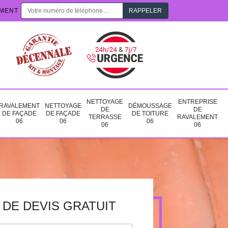
EMENT
NETTOYAGE
ENTREPRISE
RAVALEMENT
NETTOYAGE
DÉMOUSSAGE
DE
DE
DE FAÇADE
DE FAÇADE
DE TOITURE
TERRASSE
RAVALEMENT
06
06
06
06
06
DE DEVIS GRATUIT