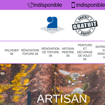
indisponible
indisponible
PEINTURE
ENTRE
RÉNOVATION
ARTISAN
ET
FAÇADIER
RÉNOVATION
D
DE TOITURE
PEINTRE
DÉCAPAGE
06
TOITURE 06
PEIN
06
06
DE VOLET
0
06
ARTISAN