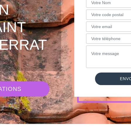
N
AINT
FERRAT
ATIONS