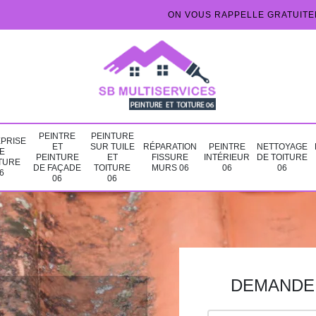
ON VOUS RAPPELLE GRATUIT
PEINTRE
PEINTURE
PRISE
ET
SUR TUILE
RÉPARATION
PEINTRE
NETTOYAGE
E
PEINTURE
ET
FISSURE
INTÉRIEUR
DE TOITURE
TURE
DE FAÇADE
TOITURE
MURS 06
06
06
6
06
06
DEMANDE 