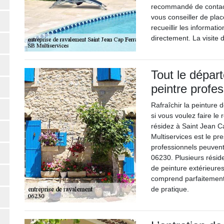
recommandé de contact
vous conseiller de plac
recueillir les informat
directement. La visite 
Tout le dépar
peintre profe
Rafraîchir la peinture 
si vous voulez faire le
résidez à Saint Jean Ca
Multiservices est le pres
professionnels peuvent
06230. Plusieurs résid
de peinture extérieures 
comprend parfaitement 
de pratique.