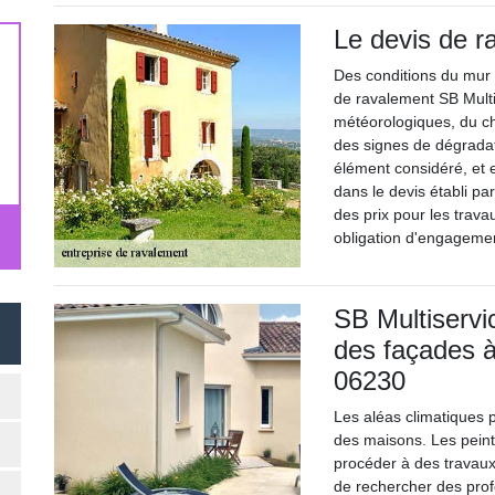
Le devis de r
Des conditions du mur e
de ravalement SB Multis
météorologiques, du c
des signes de dégradat
élément considéré, et en
dans le devis établi par
des prix pour les trava
obligation d'engagemen
SB Multiservi
des façades à
06230
Les aléas climatiques 
des maisons. Les peintu
procéder à des travaux 
de rechercher des profe