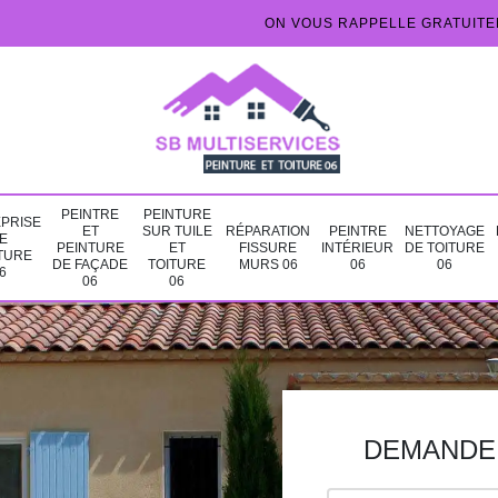
ON VOUS RAPPELLE GRATUIT
PEINTRE
PEINTURE
PRISE
ET
SUR TUILE
RÉPARATION
PEINTRE
NETTOYAGE
E
PEINTURE
ET
FISSURE
INTÉRIEUR
DE TOITURE
TURE
DE FAÇADE
TOITURE
MURS 06
06
06
6
06
06
DEMANDE 