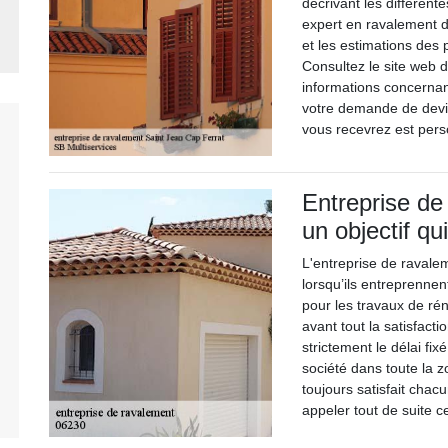
décrivant les différent
expert en ravalement d
et les estimations des 
Consultez le site web d
informations concernan
votre demande de devi
vous recevrez est perso
Entreprise de
un objectif qui
L'entreprise de ravalem
lorsqu’ils entreprenne
pour les travaux de rén
avant tout la satisfact
strictement le délai fix
société dans toute la z
toujours satisfait chac
appeler tout de suite c