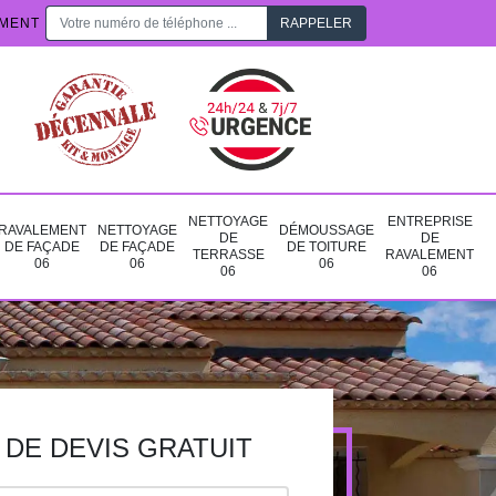
EMENT
NETTOYAGE
ENTREPRISE
RAVALEMENT
NETTOYAGE
DÉMOUSSAGE
DE
DE
DE FAÇADE
DE FAÇADE
DE TOITURE
TERRASSE
RAVALEMENT
06
06
06
06
06
DE DEVIS GRATUIT