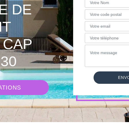
E DE
NT
 CAP
30
ATIONS