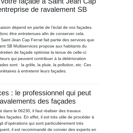
e votre façade à Saint Jean Cap
’entreprise de ravalement SB
maison dépend en partie de l’éclat de vos façades.
donc être entretenues afin de conserver cela.
 Saint Jean Cap Ferrat fait partie des services que
ment SB Multiservices propose aux habitants du
retien de façade optimise la tenue de celle-ci.
teurs qui peuvent contribuer à la détérioration
s sont : la grêle, la pluie, la pollution, etc. Ces
priétaires à entretenir leurs façades.
es : le professionnel qui peut
 ravalements des façades
 dans le 06230, il faut réaliser des travaux
es façades. En effet, il est très utile de procéder à
git d'opérations qui sont particulièrement très
uent, il est recommandé de convier des experts en