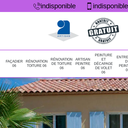
indisponible
indisponible
PEINTURE
ENTRE
RÉNOVATION
ARTISAN
ET
FAÇADIER
RÉNOVATION
D
DE TOITURE
PEINTRE
DÉCAPAGE
06
TOITURE 06
PEIN
06
06
DE VOLET
0
06