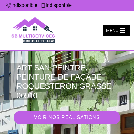
indisponible
indisponible
MENU
ARTISAN PEINTRE,
PEINTURE DE FAÇADE
ROQUESTERON GRASSE
06910
VOIR NOS RÉALISATIONS