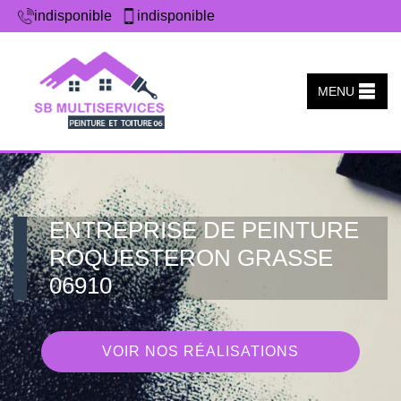
indisponible
indisponible
MENU
ENTREPRISE DE PEINTURE
ROQUESTERON GRASSE
06910
VOIR NOS RÉALISATIONS