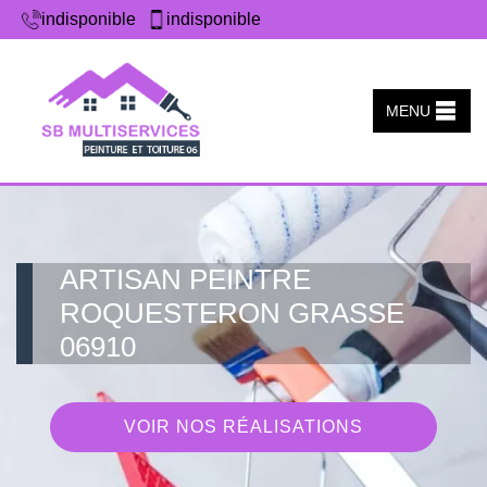
indisponible
indisponible
MENU
ARTISAN PEINTRE
ROQUESTERON GRASSE
06910
VOIR NOS RÉALISATIONS