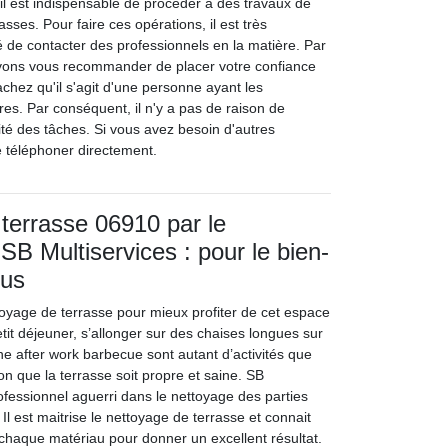
, il est indispensable de procéder à des travaux de
asses. Pour faire ces opérations, il est très
de contacter des professionnels en la matière. Par
ons vous recommander de placer votre confiance
chez qu'il s'agit d'une personne ayant les
s. Par conséquent, il n'y a pas de raison de
lité des tâches. Si vous avez besoin d'autres
le téléphoner directement.
terrasse 06910 par le
SB Multiservices : pour le bien-
ous
ttoyage de terrasse pour mieux profiter de cet espace
etit déjeuner, s’allonger sur des chaises longues sur
une after work barbecue sont autant d’activités que
ion que la terrasse soit propre et saine. SB
ofessionnel aguerri dans le nettoyage des parties
Il est maitrise le nettoyage de terrasse et connait
 chaque matériau pour donner un excellent résultat.