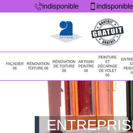
indisponible
indisponible
PEINTURE
ENTRE
RÉNOVATION
ARTISAN
ET
FAÇADIER
RÉNOVATION
D
DE TOITURE
PEINTRE
DÉCAPAGE
06
TOITURE 06
PEIN
06
06
DE VOLET
0
06
ENTREPRIS