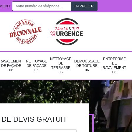
EMENT
NETTOYAGE
ENTREPRISE
RAVALEMENT
NETTOYAGE
DÉMOUSSAGE
DE
DE
DE FAÇADE
DE FAÇADE
DE TOITURE
TERRASSE
RAVALEMENT
06
06
06
06
06
DE DEVIS GRATUIT