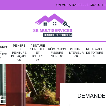
ON VOUS RAPPELLE GRATUIT
PEINTRE
PEINTURE
PRISE
ET
SUR TUILE
RÉPARATION
PEINTRE
NETTOYAGE
E
PEINTURE
ET
FISSURE
INTÉRIEUR
DE TOITURE
TURE
DE FAÇADE
TOITURE
MURS 06
06
06
6
06
06
DEMANDE 
E