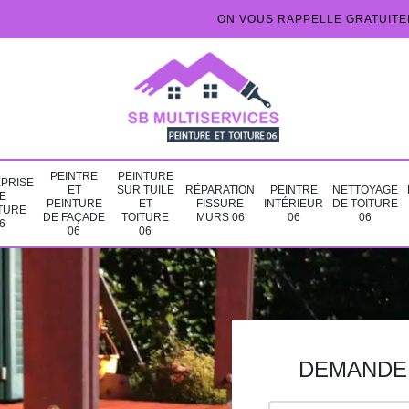
ON VOUS RAPPELLE GRATUIT
PEINTRE
PEINTURE
PRISE
ET
SUR TUILE
RÉPARATION
PEINTRE
NETTOYAGE
E
PEINTURE
ET
FISSURE
INTÉRIEUR
DE TOITURE
TURE
DE FAÇADE
TOITURE
MURS 06
06
06
6
06
06
DEMANDE 