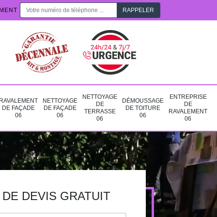
EMENT
NETTOYAGE
ENTREPRISE
RAVALEMENT
NETTOYAGE
DÉMOUSSAGE
DE
DE
DE FAÇADE
DE FAÇADE
DE TOITURE
TERRASSE
RAVALEMENT
06
06
06
06
06
DE DEVIS GRATUIT