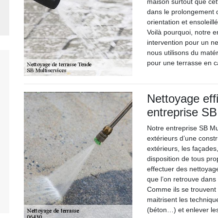
maison surtout que cett
dans le prolongement d
orientation et ensoleill
Voilà pourquoi, notre e
intervention pour un ne
nous utilisons du maté
pour une terrasse en c
Nettoyage eff
entreprise SB
Notre entreprise SB Mu
extérieurs d’une const
extérieurs, les façade
disposition de tous pr
effectuer des nettoyag
que l’on retrouve dans 
Comme ils se trouvent à
maitrisent les techniqu
(béton…) et enlever le