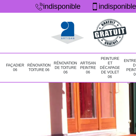
indisponible
indisponible
PEINTURE
ENTRE
RÉNOVATION
ARTISAN
ET
FAÇADIER
RÉNOVATION
D
DE TOITURE
PEINTRE
DÉCAPAGE
06
TOITURE 06
PEIN
06
06
DE VOLET
0
06