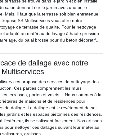
e terrasse se trouve dans le jardin et bien installé
u salon donnant sur le jardin avec une belle
ée. Mais, il faut que la terrasse soit bien entretenue.
ntreprise SB Multiservices vous offre notre
ttoyage de terrasse de qualité. Pour le nettoyage
riel adapté au matériau du lavage à haute pression
arrelage, du balai brosse pour du béton décoratif…
icace de dallage avec notre
 Multiservices
ltiservices propose des services de nettoyage des
ruction. Ces parties comprennent les murs
s, les terrasses, portes et volets… Nous sommes à la
opriétaires de maisons et de résidences pour
es de dallage. Le dallage est le revêtement de sol
les jardins et les espaces piétonnes des résidences.
 l’extérieur, ils se salissent facilement. Nos artisans
es pour nettoyer ces dallages suivant leur matériau
s salissures, graisses…