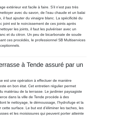
e extérieur est facile à faire. S’il n’est pas très
le nettoyer avec du savon, de l’eau chaude et un balai
e, il faut ajouter du vinaigre blanc. La spécificité du
c joint est le noircissement de ces joints après
ttoyer les joints, il faut les pulvériser avec un
anc et du citron. Un peu de bicarbonate de soude
ilisant ces procédés, le professionnel SB Multiservices
xceptionnels.
terrasse à Tende assuré par un
sse est une opération à effectuer de manière
reste en bon état. Cet entretien régulier permet
du matériau de la terrasse. Le jardinier paysagiste
xerce dans la ville de Tende procède à des
dont le nettoyage, le démoussage, l’hydrofuge et la
 cette surface. Le but est d’éliminer les taches, les
usses et les moisissures qui peuvent porter atteinte