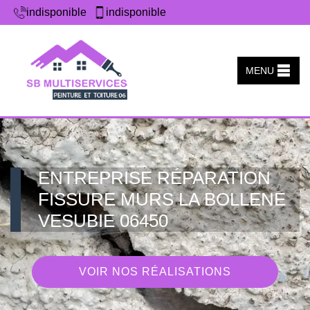
indisponible
indisponible
MENU
ENTREPRISE RÉPARATION
FISSURE MURS LA BOLLENE
VESUBIE 06450
VOIR NOS RÉALISATIONS