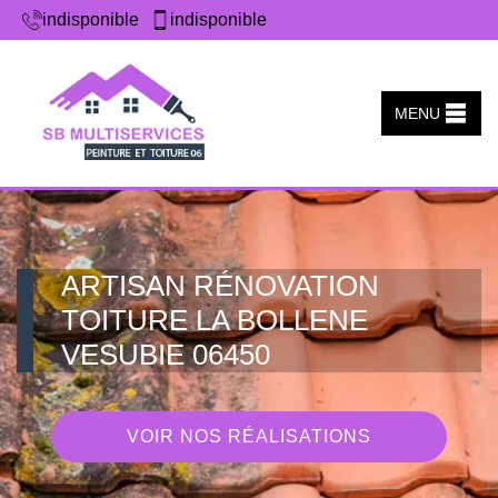
indisponible
indisponible
MENU
ARTISAN RÉNOVATION
TOITURE LA BOLLENE
VESUBIE 06450
VOIR NOS RÉALISATIONS