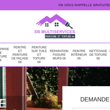
ON VOUS RAPPELLE GRATUIT
PEINTRE
PEINTURE
PRISE
ET
SUR TUILE
RÉPARATION
PEINTRE
NETTOYAGE
E
PEINTURE
ET
FISSURE
INTÉRIEUR
DE TOITURE
TURE
DE FAÇADE
TOITURE
MURS 06
06
06
6
06
06
DEMANDE 
E