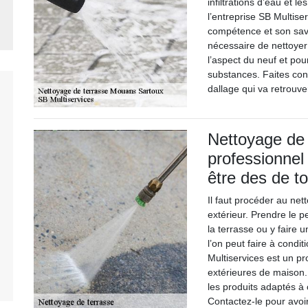
infiltrations d’eau et l
l’entreprise SB Multise
compétence et son savoi
nécessaire de nettoyer
l’aspect du neuf et pou
substances. Faites conf
dallage qui va retrouve
Nettoyage de 
professionnel 
être des de t
Il faut procéder au ne
extérieur. Prendre le p
la terrasse ou y faire 
l’on peut faire à condit
Multiservices est un pr
extérieures de maison. 
les produits adaptés à
Contactez-le pour avoir