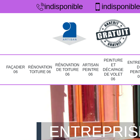
indisponible
indisponible
PEINTURE
ENTRE
RÉNOVATION
ARTISAN
ET
FAÇADIER
RÉNOVATION
D
DE TOITURE
PEINTRE
DÉCAPAGE
06
TOITURE 06
PEIN
06
06
DE VOLET
0
06
ENTREPRIS