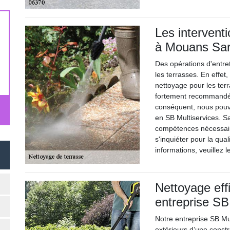
Les intervent
à Mouans Sar
Des opérations d'entre
les terrasses. En effet
nettoyage pour les terr
fortement recommandé 
conséquent, nous pouv
en SB Multiservices. Sa
compétences nécessaire
s'inquiéter pour la qua
informations, veuillez 
Nettoyage eff
entreprise SB
Notre entreprise SB Mu
extérieurs d’une const