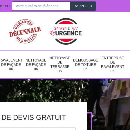
EMENT
NETTOYAGE
ENTREPRISE
RAVALEMENT
NETTOYAGE
DÉMOUSSAGE
DE
DE
DE FAÇADE
DE FAÇADE
DE TOITURE
TERRASSE
RAVALEMENT
06
06
06
06
06
DE DEVIS GRATUIT