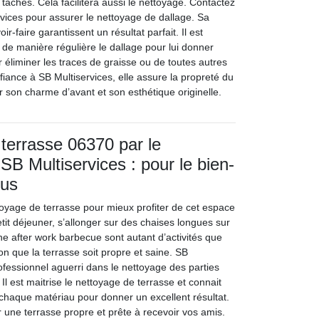
es taches. Cela facilitera aussi le nettoyage. Contactez
rvices pour assurer le nettoyage de dallage. Sa
r-faire garantissent un résultat parfait. Il est
 de manière régulière le dallage pour lui donner
r éliminer les traces de graisse ou de toutes autres
iance à SB Multiservices, elle assure la propreté du
r son charme d’avant et son esthétique originelle.
terrasse 06370 par le
SB Multiservices : pour le bien-
ous
ttoyage de terrasse pour mieux profiter de cet espace
etit déjeuner, s’allonger sur des chaises longues sur
une after work barbecue sont autant d’activités que
ion que la terrasse soit propre et saine. SB
ofessionnel aguerri dans le nettoyage des parties
Il est maitrise le nettoyage de terrasse et connait
 chaque matériau pour donner un excellent résultat.
 une terrasse propre et prête à recevoir vos amis.